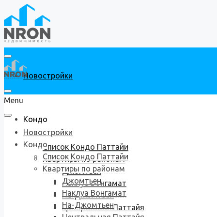
Новостройки
Menu
Кондо
Новостройки
Кондо
Список Кондо Паттайи
Список Кондо Паттайи
Квартиры по районам
Квартиры по районам
Джомтьен
Джомтьен
Наклуа Вонгамат
Наклуа Вонгамат
На-Джомтьен
На-Джомтьен
Центральная Паттайя