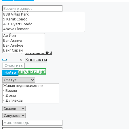
Услуги
О нас
О Компании
Контакты
Очистить
Консультация
Найти