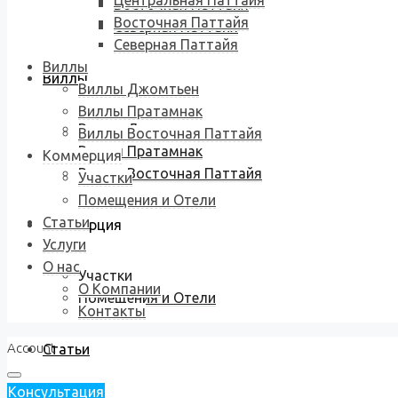
Центральная Паттайя
Восточная Паттайя
Восточная Паттайя
Северная Паттайя
Северная Паттайя
Виллы
Виллы
Виллы Джомтьен
Виллы Пратамнак
Виллы Джомтьен
Виллы Восточная Паттайя
Виллы Пратамнак
Коммерция
Виллы Восточная Паттайя
Участки
Помещения и Отели
Статьи
Коммерция
Услуги
О нас
Участки
О Компании
Помещения и Отели
Контакты
Account
Статьи
Консультация