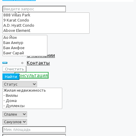
Услуги
О нас
О Компании
Контакты
Очистить
Консультация
Найти