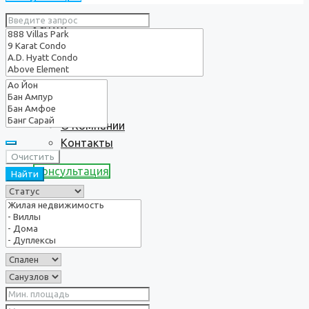
Услуги
О нас
О Компании
Контакты
Очистить
Консультация
Найти