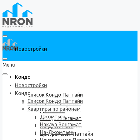
Новостройки
Menu
Кондо
Новостройки
Кондо
Список Кондо Паттайи
Список Кондо Паттайи
Квартиры по районам
Квартиры по районам
Джомтьен
Джомтьен
Наклуа Вонгамат
Наклуа Вонгамат
На-Джомтьен
На-Джомтьен
Центральная Паттайя