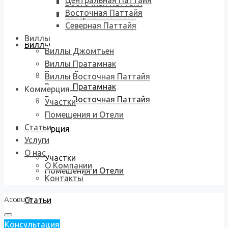
Центральная Паттайя
Восточная Паттайя
Восточная Паттайя
Северная Паттайя
Северная Паттайя
Виллы
Виллы
Виллы Джомтьен
Виллы Пратамнак
Виллы Джомтьен
Виллы Восточная Паттайя
Виллы Пратамнак
Коммерция
Виллы Восточная Паттайя
Участки
Помещения и Отели
Статьи
Коммерция
Услуги
О нас
Участки
О Компании
Помещения и Отели
Контакты
Account
Статьи
Консультация