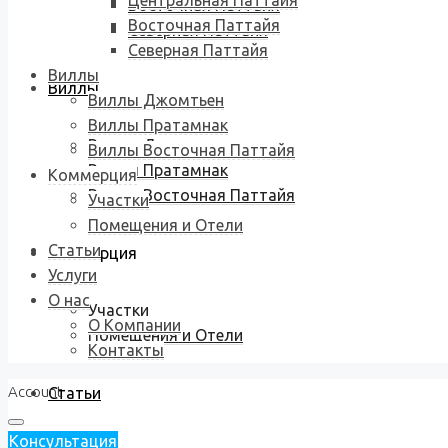
Центральная Паттайя
Восточная Паттайя
Восточная Паттайя
Северная Паттайя
Северная Паттайя
Виллы
Виллы
Виллы Джомтьен
Виллы Пратамнак
Виллы Джомтьен
Виллы Восточная Паттайя
Виллы Пратамнак
Коммерция
Виллы Восточная Паттайя
Участки
Помещения и Отели
Статьи
Коммерция
Услуги
О нас
Участки
О Компании
Помещения и Отели
Контакты
Account
Статьи
Консультация