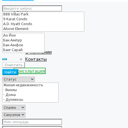
Услуги
О нас
О Компании
Контакты
Очистить
Консультация
Найти