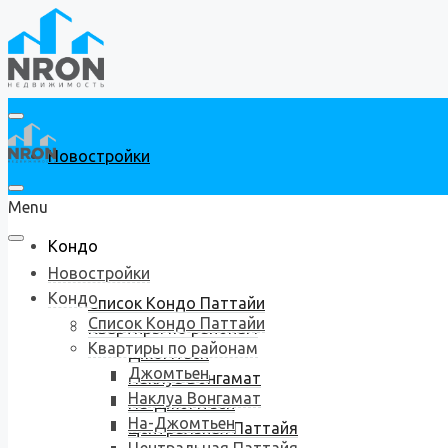
Новостройки
Menu
Кондо
Новостройки
Кондо
Список Кондо Паттайи
Список Кондо Паттайи
Квартиры по районам
Квартиры по районам
Джомтьен
Джомтьен
Наклуа Вонгамат
Наклуа Вонгамат
На-Джомтьен
На-Джомтьен
Центральная Паттайя