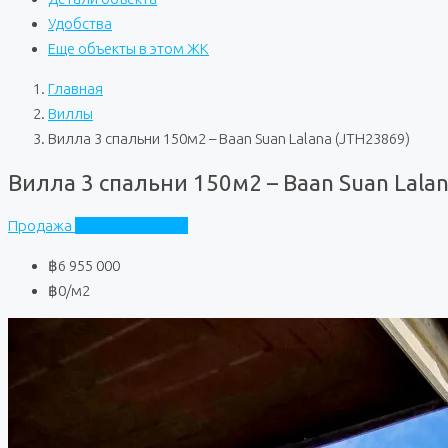
Удобства
Еще объекты в этом ЖК
Главная
Виллы
Вилла 3 спальни 150м2 – Baan Suan Lalana (JTH23869)
Вилла 3 спальни 150м2 – Baan Suan Lala
Продажа
Baan Suan Lalana
฿6 955 000
฿0
/м2