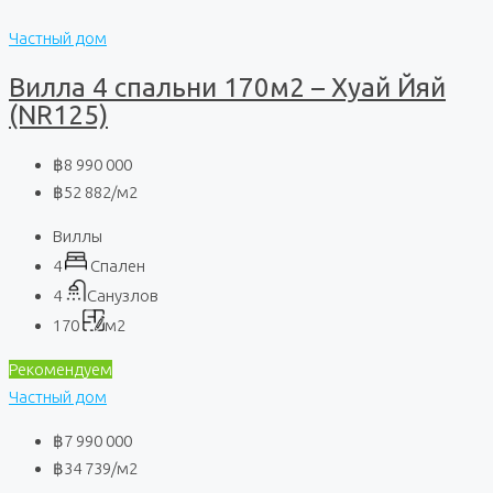
Частный дом
Вилла 4 спальни 170м2 – Хуай Йяй
(NR125)
฿8 990 000
฿52 882
/м2
Виллы
4
Спален
4
Санузлов
170
м2
Рекомендуем
Частный дом
฿7 990 000
฿34 739
/м2