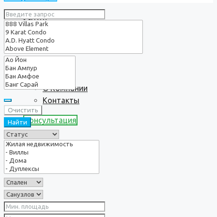
Услуги
О нас
О Компании
Контакты
Очистить
Консультация
Найти