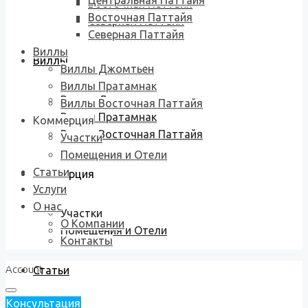
Центральная Паттайя
Восточная Паттайя
Восточная Паттайя
Северная Паттайя
Северная Паттайя
Виллы
Виллы
Виллы Джомтьен
Виллы Пратамнак
Виллы Джомтьен
Виллы Восточная Паттайя
Виллы Пратамнак
Коммерция
Виллы Восточная Паттайя
Участки
Помещения и Отели
Статьи
Коммерция
Услуги
О нас
Участки
О Компании
Помещения и Отели
Контакты
Account
Статьи
Консультация