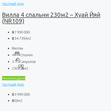
Частный дом
Вилла 4 спальни 230м2 – Хуай Йяй
(NR109)
฿7 990 000
฿34 739
/м2
Виллы
4
Спален
3
Санузлов
230
м2
Рекомендуем
Частный дом
฿3 990 000
฿0
/м2