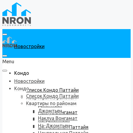
Новостройки
Menu
Кондо
Новостройки
Кондо
Список Кондо Паттайи
Список Кондо Паттайи
Квартиры по районам
Квартиры по районам
Джомтьен
Джомтьен
Наклуа Вонгамат
Наклуа Вонгамат
На-Джомтьен
На-Джомтьен
Центральная Паттайя