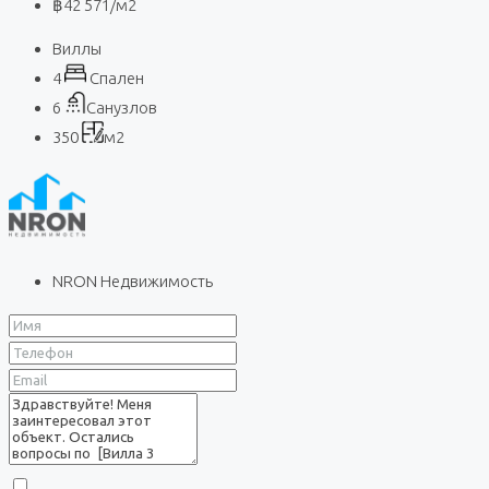
฿42 571
/м2
Виллы
4
Спален
6
Санузлов
350
м2
NRON Недвижимость