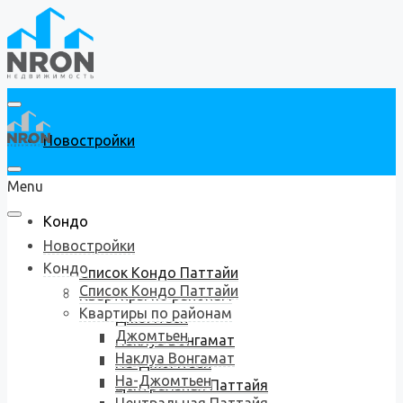
Новостройки
Menu
Кондо
Новостройки
Кондо
Список Кондо Паттайи
Список Кондо Паттайи
Квартиры по районам
Квартиры по районам
Джомтьен
Джомтьен
Наклуа Вонгамат
Наклуа Вонгамат
На-Джомтьен
На-Джомтьен
Центральная Паттайя