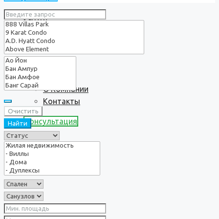
Услуги
О нас
О Компании
Контакты
Очистить
Консультация
Найти