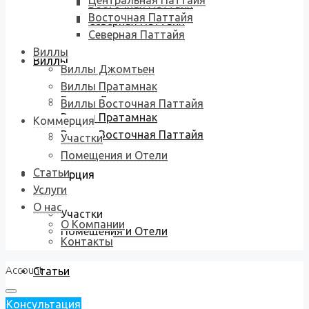
Центральная Паттайя
Восточная Паттайя
Восточная Паттайя
Северная Паттайя
Северная Паттайя
Виллы
Виллы
Виллы Джомтьен
Виллы Пратамнак
Виллы Джомтьен
Виллы Восточная Паттайя
Виллы Пратамнак
Коммерция
Виллы Восточная Паттайя
Участки
Помещения и Отели
Статьи
Коммерция
Услуги
О нас
Участки
О Компании
Помещения и Отели
Контакты
Account
Статьи
Консультация