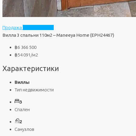
Продажа
Maneeya Home
Вилла 3 спальни 110м2 – Maneeya Home (EPH24467)
฿6 366 500
฿54 091
/м2
Характеристики
Виллы
Тип недвижимости
3
Спален
2
Санузлов