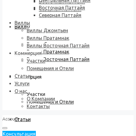
Центральная Паттайя
Восточная Паттайя
Восточная Паттайя
Северная Паттайя
Северная Паттайя
Виллы
Виллы
Виллы Джомтьен
Виллы Пратамнак
Виллы Джомтьен
Виллы Восточная Паттайя
Виллы Пратамнак
Коммерция
Виллы Восточная Паттайя
Участки
Помещения и Отели
Статьи
Коммерция
Услуги
О нас
Участки
О Компании
Помещения и Отели
Контакты
Account
Статьи
Консультация