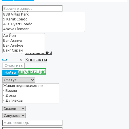
Услуги
О нас
О Компании
Контакты
Очистить
Консультация
Найти