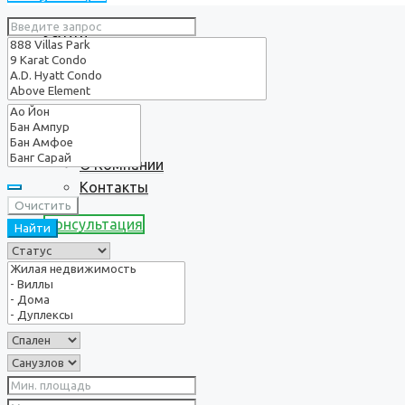
Услуги
О нас
О Компании
Контакты
Очистить
Консультация
Найти