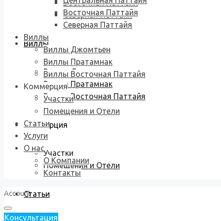
Центральная Паттайя
Восточная Паттайя
Восточная Паттайя
Северная Паттайя
Северная Паттайя
Виллы
Виллы
Виллы Джомтьен
Виллы Пратамнак
Виллы Джомтьен
Виллы Восточная Паттайя
Виллы Пратамнак
Коммерция
Виллы Восточная Паттайя
Участки
Помещения и Отели
Статьи
Коммерция
Услуги
О нас
Участки
О Компании
Помещения и Отели
Контакты
Account
Статьи
Консультация