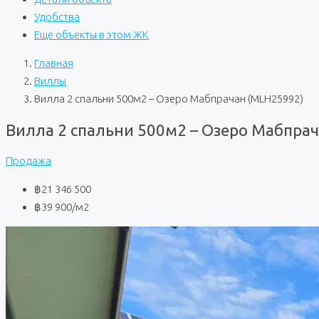
Удобства
Еще объекты в этом ЖК
Главная
Виллы
Вилла 2 спальни 500м2 – Озеро Мабпрачан (MLH25992)
Вилла 2 спальни 500м2 – Озеро Мабпра
Продажа
฿21 346 500
฿39 900
/м2