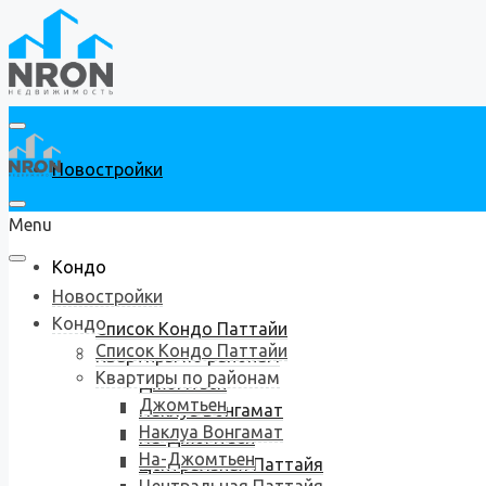
Новостройки
Menu
Кондо
Новостройки
Кондо
Список Кондо Паттайи
Список Кондо Паттайи
Квартиры по районам
Квартиры по районам
Джомтьен
Джомтьен
Наклуа Вонгамат
Наклуа Вонгамат
На-Джомтьен
На-Джомтьен
Центральная Паттайя