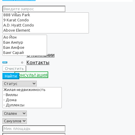
Услуги
О нас
О Компании
Контакты
Очистить
Консультация
Найти