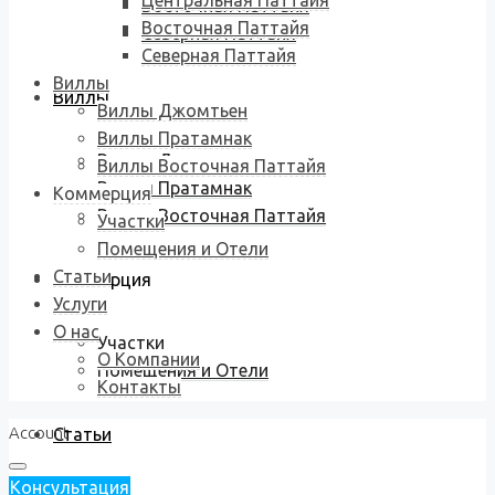
Центральная Паттайя
Восточная Паттайя
Восточная Паттайя
Северная Паттайя
Северная Паттайя
Виллы
Виллы
Виллы Джомтьен
Виллы Пратамнак
Виллы Джомтьен
Виллы Восточная Паттайя
Виллы Пратамнак
Коммерция
Виллы Восточная Паттайя
Участки
Помещения и Отели
Статьи
Коммерция
Услуги
О нас
Участки
О Компании
Помещения и Отели
Контакты
Account
Статьи
Консультация