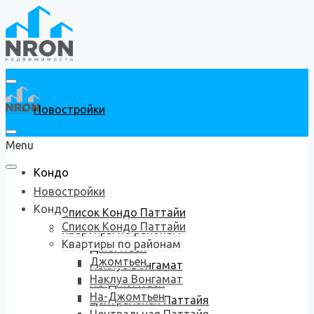
Новостройки
Menu
Кондо
Новостройки
Кондо
Список Кондо Паттайи
Список Кондо Паттайи
Квартиры по районам
Квартиры по районам
Джомтьен
Джомтьен
Наклуа Вонгамат
Наклуа Вонгамат
На-Джомтьен
На-Джомтьен
Центральная Паттайя