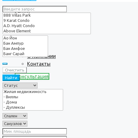
Услуги
О нас
О Компании
Контакты
Очистить
Консультация
Найти