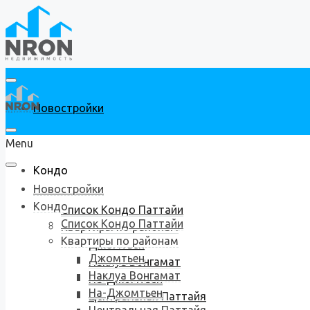
Новостройки
Menu
Кондо
Новостройки
Кондо
Список Кондо Паттайи
Список Кондо Паттайи
Квартиры по районам
Квартиры по районам
Джомтьен
Джомтьен
Наклуа Вонгамат
Наклуа Вонгамат
На-Джомтьен
На-Джомтьен
Центральная Паттайя