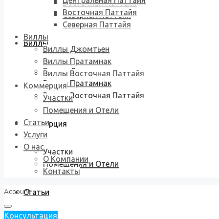
Центральная Паттайя
Восточная Паттайя
Восточная Паттайя
Северная Паттайя
Северная Паттайя
Виллы
Виллы
Виллы Джомтьен
Виллы Пратамнак
Виллы Джомтьен
Виллы Восточная Паттайя
Виллы Пратамнак
Коммерция
Виллы Восточная Паттайя
Участки
Помещения и Отели
Статьи
Коммерция
Услуги
О нас
Участки
О Компании
Помещения и Отели
Контакты
Account
Статьи
Консультация