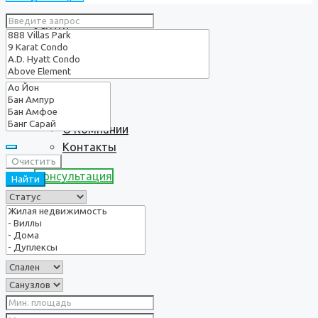
Услуги
О нас
О Компании
Контакты
Очистить
Консультация
Найти