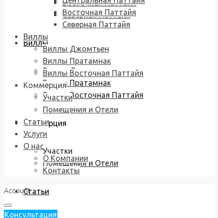
Центральная Паттайя
Восточная Паттайя
Восточная Паттайя
Северная Паттайя
Северная Паттайя
Виллы
Виллы
Виллы Джомтьен
Виллы Пратамнак
Виллы Джомтьен
Виллы Восточная Паттайя
Виллы Пратамнак
Коммерция
Виллы Восточная Паттайя
Участки
Помещения и Отели
Статьи
Коммерция
Услуги
О нас
Участки
О Компании
Помещения и Отели
Контакты
Account
Статьи
Консультация