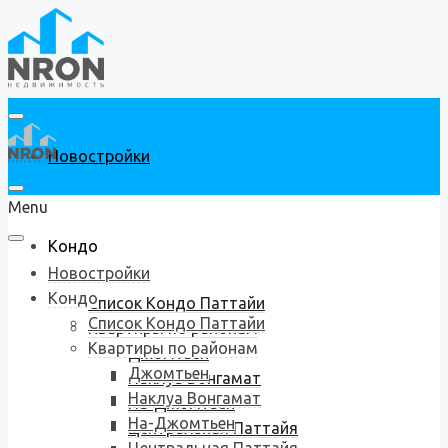
Новостройки
Menu
Кондо
Новостройки
Кондо
Список Кондо Паттайи
Список Кондо Паттайи
Квартиры по районам
Квартиры по районам
Джомтьен
Джомтьен
Наклуа Вонгамат
Наклуа Вонгамат
На-Джомтьен
На-Джомтьен
Центральная Паттайя