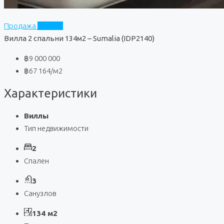
Продажа
Sumalia
Вилла 2 спальни 134м2 – Sumalia (IDP2140)
฿9 000 000
฿67 164
/м2
Характеристики
Виллы
Тип недвижимости
2
Спален
3
Санузлов
134 м2