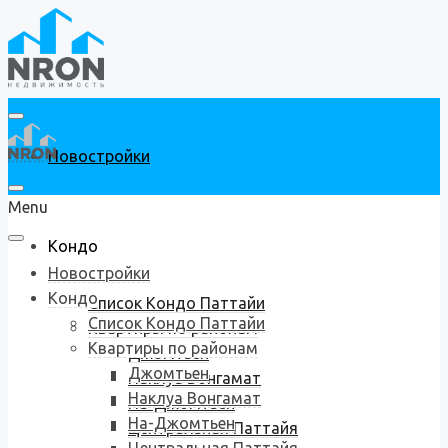
Новостройки
Menu
Кондо
Новостройки
Кондо
Список Кондо Паттайи
Список Кондо Паттайи
Квартиры по районам
Квартиры по районам
Джомтьен
Джомтьен
Наклуа Вонгамат
Наклуа Вонгамат
На-Джомтьен
На-Джомтьен
Центральная Паттайя