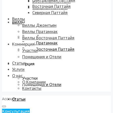
Центральная Паттайя
Восточная Паттайя
Восточная Паттайя
Северная Паттайя
Северная Паттайя
Виллы
Виллы
Виллы Джомтьен
Виллы Пратамнак
Виллы Джомтьен
Виллы Восточная Паттайя
Виллы Пратамнак
Коммерция
Виллы Восточная Паттайя
Участки
Помещения и Отели
Статьи
Коммерция
Услуги
О нас
Участки
О Компании
Помещения и Отели
Контакты
Account
Статьи
Консультация