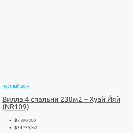
Частный дом
Вилла 4 спальни 230м2 – Хуай Йяй
(NR109)
฿7 990 000
฿34 739
/м2