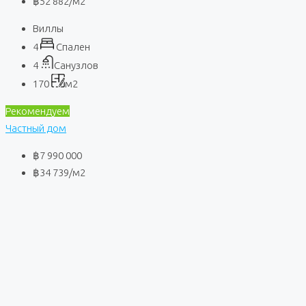
฿52 882
/м2
Виллы
4
Спален
4
Санузлов
170
м2
Рекомендуем
Частный дом
฿7 990 000
฿34 739
/м2