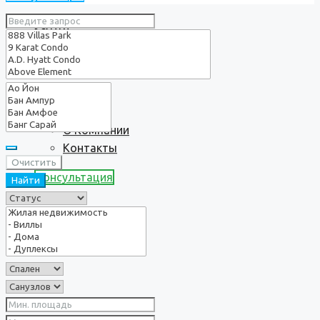
Услуги
О нас
О Компании
Контакты
Очистить
Консультация
Найти