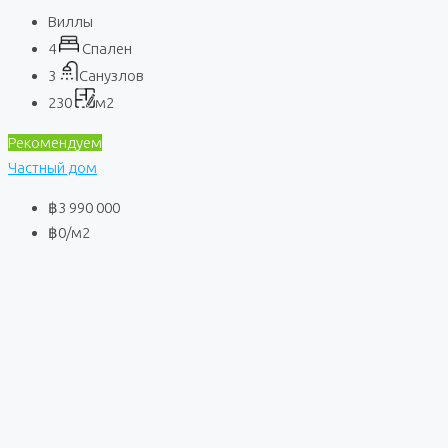
Виллы
4
Спален
3
Санузлов
230
м2
Рекомендуем
Частный дом
฿3 990 000
฿0
/м2