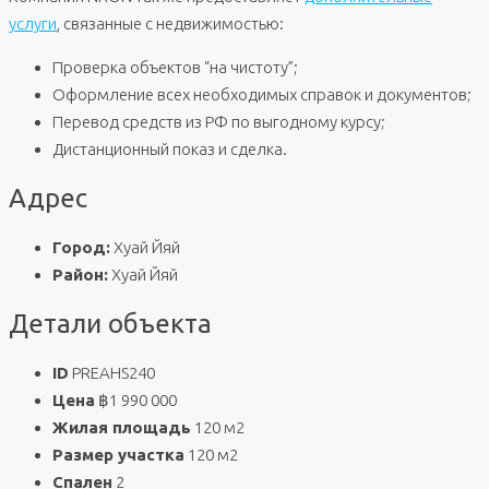
услуги
, связанные с недвижимостью:
Проверка объектов “на чистоту”;
Оформление всех необходимых справок и документов;
Перевод средств из РФ по выгодному курсу;
Дистанционный показ и сделка.
Адрес
Город:
Хуай Йяй
Район:
Хуай Йяй
Детали объекта
ID
PREAHS240
Цена
฿1 990 000
Жилая площадь
120 м2
Размер участка
120 м2
Спален
2