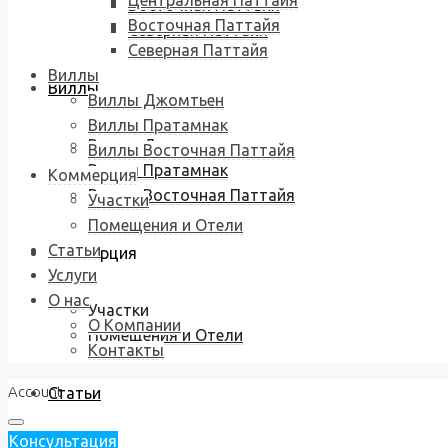
Центральная Паттайя
Восточная Паттайя
Восточная Паттайя
Северная Паттайя
Северная Паттайя
Виллы
Виллы
Виллы Джомтьен
Виллы Пратамнак
Виллы Джомтьен
Виллы Восточная Паттайя
Виллы Пратамнак
Коммерция
Виллы Восточная Паттайя
Участки
Помещения и Отели
Статьи
Коммерция
Услуги
О нас
Участки
О Компании
Помещения и Отели
Контакты
Account
Статьи
Консультация