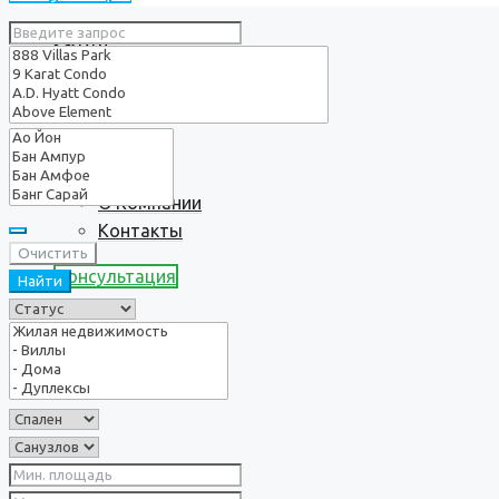
Услуги
О нас
О Компании
Контакты
Очистить
Консультация
Найти