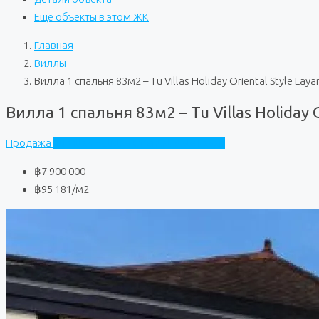
Еще объекты в этом ЖК
Главная
Виллы
Вилла 1 спальня 83м2 – Tu Villas Holiday Oriental Style Laya
Вилла 1 спальня 83м2 – Tu Villas Holiday O
Продажа
Tu Villas Holiday Oriental Style Layan
฿7 900 000
฿95 181
/м2