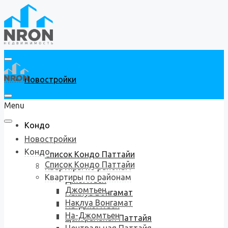
Новостройки
Menu
Кондо
Новостройки
Кондо
Список Кондо Паттайи
Список Кондо Паттайи
Квартиры по районам
Квартиры по районам
Джомтьен
Джомтьен
Наклуа Вонгамат
Наклуа Вонгамат
На-Джомтьен
На-Джомтьен
Центральная Паттайя