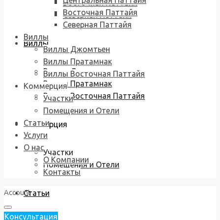
Центральная Паттайя
Восточная Паттайя
Восточная Паттайя
Северная Паттайя
Северная Паттайя
Виллы
Виллы
Виллы Джомтьен
Виллы Пратамнак
Виллы Джомтьен
Виллы Восточная Паттайя
Виллы Пратамнак
Коммерция
Виллы Восточная Паттайя
Участки
Помещения и Отели
Статьи
Коммерция
Услуги
О нас
Участки
О Компании
Помещения и Отели
Контакты
Account
Статьи
Консультация