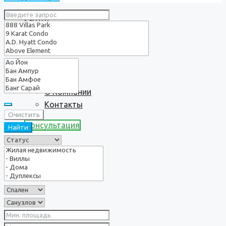
Услуги
О нас
О Компании
Контакты
Очистить
Консультация
Найти