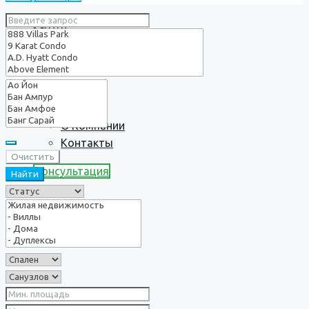
Услуги
О нас
О Компании
Контакты
Очистить
Консультация
Найти