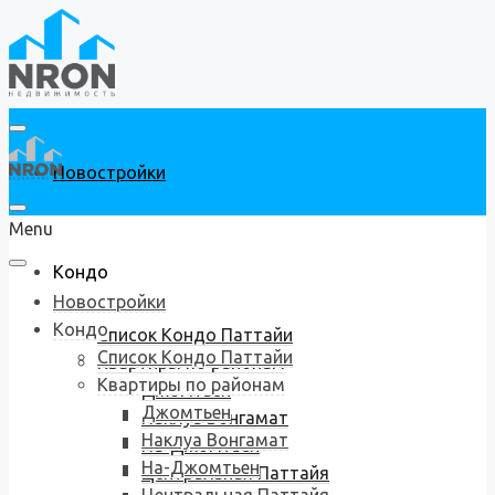
Новостройки
Menu
Кондо
Новостройки
Кондо
Список Кондо Паттайи
Список Кондо Паттайи
Квартиры по районам
Квартиры по районам
Джомтьен
Джомтьен
Наклуа Вонгамат
Наклуа Вонгамат
На-Джомтьен
На-Джомтьен
Центральная Паттайя