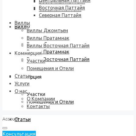
Центральная Паттайя
Восточная Паттайя
Восточная Паттайя
Северная Паттайя
Северная Паттайя
Виллы
Виллы
Виллы Джомтьен
Виллы Пратамнак
Виллы Джомтьен
Виллы Восточная Паттайя
Виллы Пратамнак
Коммерция
Виллы Восточная Паттайя
Участки
Помещения и Отели
Статьи
Коммерция
Услуги
О нас
Участки
О Компании
Помещения и Отели
Контакты
Account
Статьи
Консультация