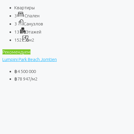
Квартиры
3
Спален
3
Санузлов
13
Этажей
152
м2
Рекомендуем
Lumpini Park Beach Jomtien
฿4 500 000
฿78 947
/м2