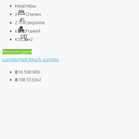
Квартиры
2
Спален
2
Санузлов
6
Этажей
63
м2
Рекомендуем
Lumpini Park Beach Jomtien
฿16 500 000
฿108 553
/м2