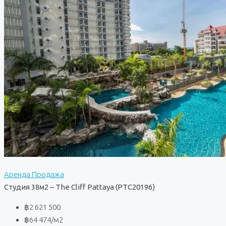
Аренда
Продажа
Студия 38м2 – The Cliff Pattaya (PTC20196)
฿2 621 500
฿64 474
/м2