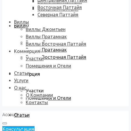
Центральная Паттайя
Восточная Паттайя
Восточная Паттайя
Северная Паттайя
Северная Паттайя
Виллы
Виллы
Виллы Джомтьен
Виллы Пратамнак
Виллы Джомтьен
Виллы Восточная Паттайя
Виллы Пратамнак
Коммерция
Виллы Восточная Паттайя
Участки
Помещения и Отели
Статьи
Коммерция
Услуги
О нас
Участки
О Компании
Помещения и Отели
Контакты
Account
Статьи
Консультация