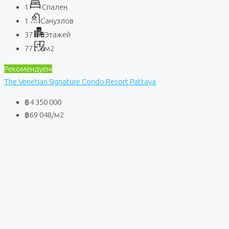
1
Спален
1
Санузлов
37
Этажей
77
м2
Рекомендуем
The Venetian Signature Condo Resort Pattaya
฿4 350 000
฿69 048
/м2