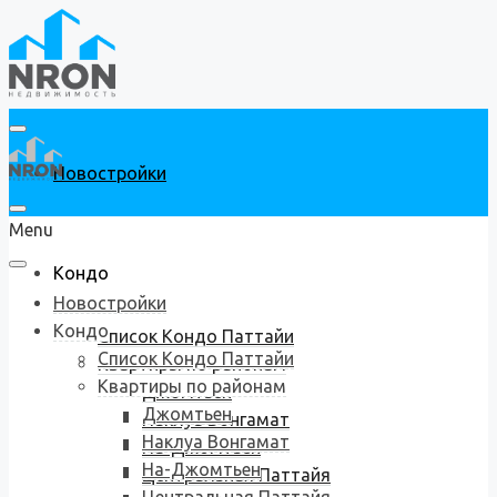
Новостройки
Menu
Кондо
Новостройки
Кондо
Список Кондо Паттайи
Список Кондо Паттайи
Квартиры по районам
Квартиры по районам
Джомтьен
Джомтьен
Наклуа Вонгамат
Наклуа Вонгамат
На-Джомтьен
На-Джомтьен
Центральная Паттайя