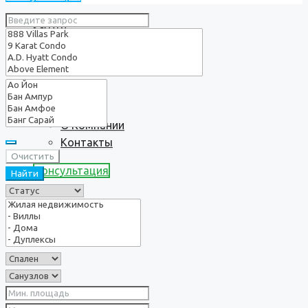
Услуги
О нас
О Компании
Контакты
Очистить
Консультация
Найти