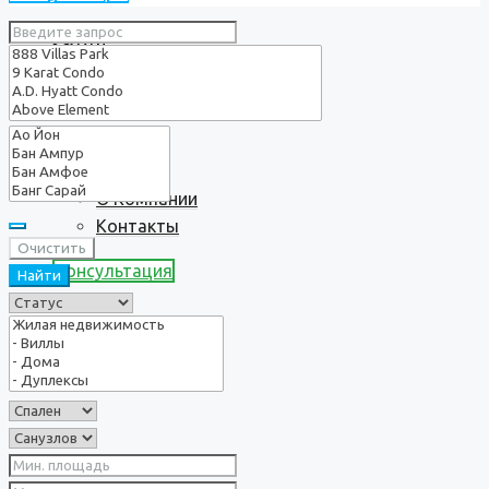
Услуги
О нас
О Компании
Контакты
Очистить
Консультация
Найти