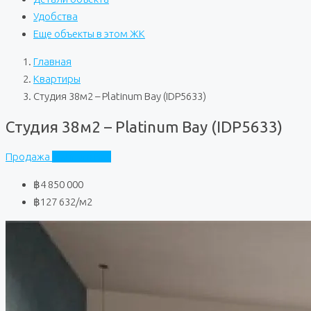
Удобства
Еще объекты в этом ЖК
Главная
Квартиры
Студия 38м2 – Platinum Bay (IDP5633)
Студия 38м2 – Platinum Bay (IDP5633)
Продажа
Platinum Bay
฿4 850 000
฿127 632
/м2