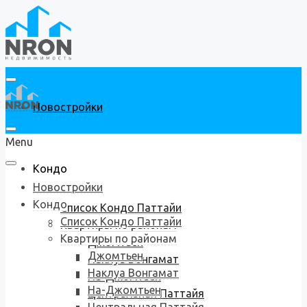
Новостройки
Menu
Кондо
Новостройки
Кондо
Список Кондо Паттайи
Список Кондо Паттайи
Квартиры по районам
Квартиры по районам
Джомтьен
Джомтьен
Наклуа Вонгамат
Наклуа Вонгамат
На-Джомтьен
На-Джомтьен
Центральная Паттайя