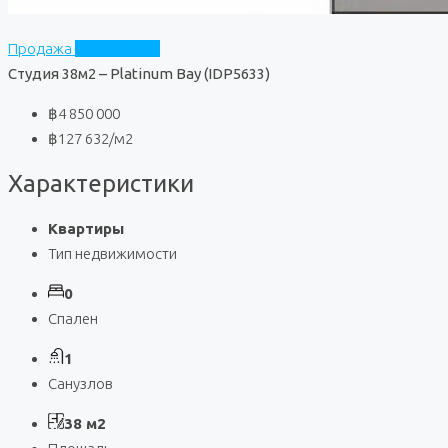
Продажа
Platinum Bay
Студия 38м2 – Platinum Bay (IDP5633)
฿4 850 000
฿127 632
/м2
Характеристики
Квартиры
Тип недвижимости
0
Спален
1
Санузлов
38 м2