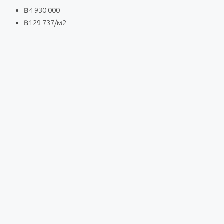
฿4 930 000
฿129 737
/м2