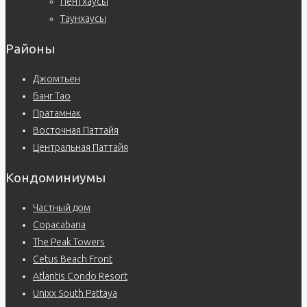
Пентхаусы
Таунхаусы
Районы
Джомтьен
Банг Тао
Пратамнак
Восточная Паттайя
Центральная Паттайя
Кондоминиумы
Частный дом
Copacabana
The Peak Towers
Cetus Beach Front
Atlantis Condo Resort
Unixx South Pattaya