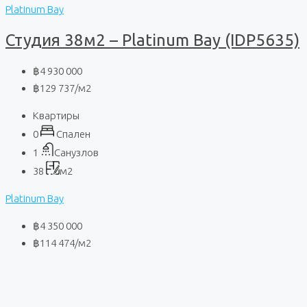
Platinum Bay
Студия 38м2 – Platinum Bay (IDP5635)
฿4 930 000
฿129 737
/м2
Квартиры
0
Спален
1
Санузлов
38
м2
Platinum Bay
฿4 350 000
฿114 474
/м2