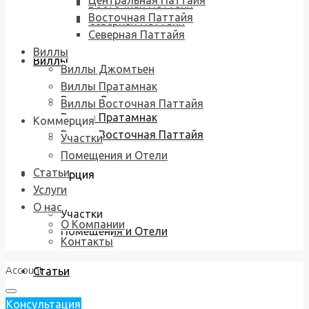
Центральная Паттайя
Восточная Паттайя
Восточная Паттайя
Северная Паттайя
Северная Паттайя
Виллы
Виллы
Виллы Джомтьен
Виллы Пратамнак
Виллы Джомтьен
Виллы Восточная Паттайя
Виллы Пратамнак
Коммерция
Виллы Восточная Паттайя
Участки
Помещения и Отели
Статьи
Коммерция
Услуги
О нас
Участки
О Компании
Помещения и Отели
Контакты
Account
Статьи
Консультация