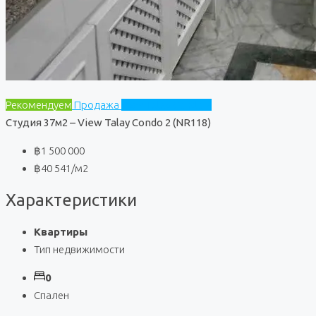
Рекомендуем
Продажа
View Talay Condo 2
Студия 37м2 – View Talay Condo 2 (NR118)
฿1 500 000
฿40 541
/м2
Характеристики
Квартиры
Тип недвижимости
0
Спален