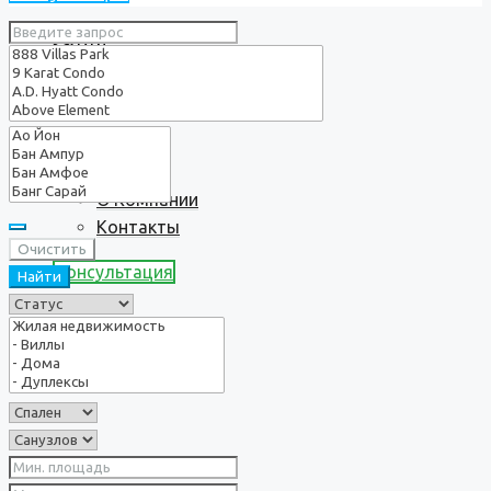
Услуги
О нас
О Компании
Контакты
Очистить
Консультация
Найти