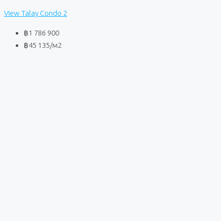
View Talay Condo 2
฿1 786 900
฿45 135
/м2