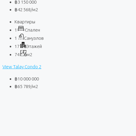
฿3 150 000
฿42 568
/м2
Квартиры
1
Спален
1
Санузлов
17
Этажей
74
м2
View Talay Condo 2
฿10 000 000
฿65 789
/м2