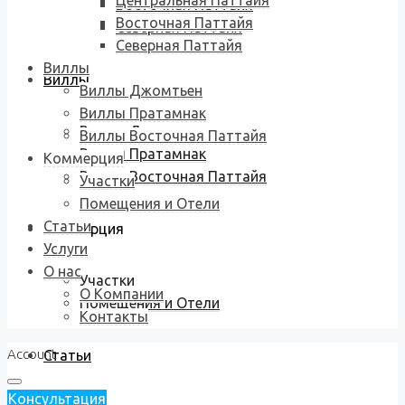
Центральная Паттайя
Восточная Паттайя
Восточная Паттайя
Северная Паттайя
Северная Паттайя
Виллы
Виллы
Виллы Джомтьен
Виллы Пратамнак
Виллы Джомтьен
Виллы Восточная Паттайя
Виллы Пратамнак
Коммерция
Виллы Восточная Паттайя
Участки
Помещения и Отели
Статьи
Коммерция
Услуги
О нас
Участки
О Компании
Помещения и Отели
Контакты
Account
Статьи
Консультация