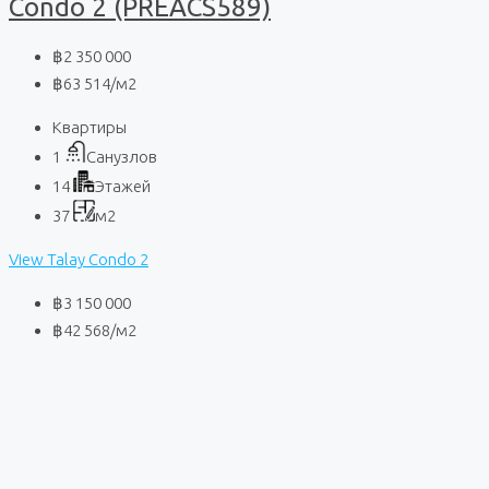
Condo 2 (PREACS589)
฿2 350 000
฿63 514
/м2
Квартиры
1
Санузлов
14
Этажей
37
м2
View Talay Condo 2
฿3 150 000
฿42 568
/м2