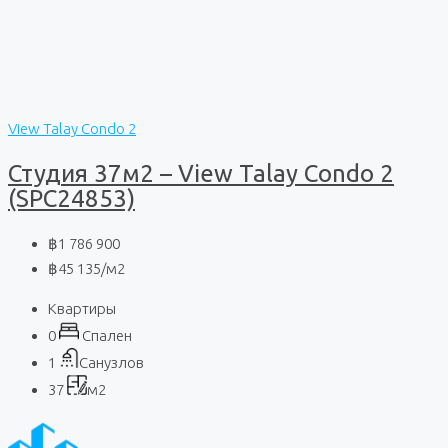
View Talay Condo 2
Студия 37м2 – View Talay Condo 2
(SPC24853)
฿1 786 900
฿45 135
/м2
Квартиры
0
Спален
1
Санузлов
37
м2