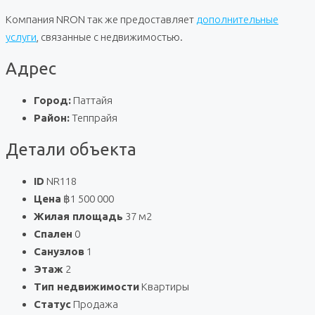
Компания NRON так же предоставляет
дополнительные
услуги
, связанные с недвижимостью.
Адрес
Город:
Паттайя
Район:
Теппрайя
Детали объекта
ID
NR118
Цена
฿1 500 000
Жилая площадь
37 м2
Спален
0
Санузлов
1
Этаж
2
Тип недвижимости
Квартиры
Статус
Продажа