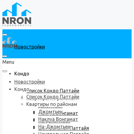
Новостройки
Menu
Кондо
Новостройки
Кондо
Список Кондо Паттайи
Список Кондо Паттайи
Квартиры по районам
Квартиры по районам
Джомтьен
Джомтьен
Наклуа Вонгамат
Наклуа Вонгамат
На-Джомтьен
На-Джомтьен
Центральная Паттайя