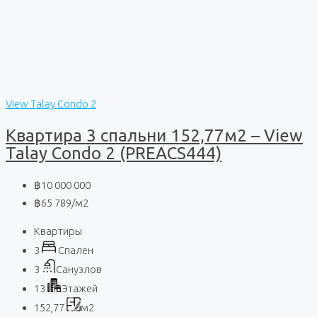
View Talay Condo 2
Квартира 3 спальни 152,77м2 – View
Talay Condo 2 (PREACS444)
฿10 000 000
฿65 789
/м2
Квартиры
3
Спален
3
Санузлов
13
Этажей
152,77
м2