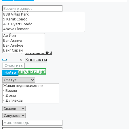
Услуги
О нас
О Компании
Контакты
Очистить
Консультация
Найти