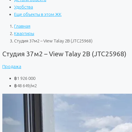
Удобства
Еще объекты в этом ЖК
Главная
Квартиры
Студия 37м2 – View Talay 2B (JTC25968)
Студия 37м2 – View Talay 2B (JTC25968)
Продажа
฿1 926 000
฿48 649
/м2