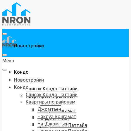
Новостройки
Menu
Кондо
Новостройки
Кондо
Список Кондо Паттайи
Список Кондо Паттайи
Квартиры по районам
Квартиры по районам
Джомтьен
Джомтьен
Наклуа Вонгамат
Наклуа Вонгамат
На-Джомтьен
На-Джомтьен
Центральная Паттайя