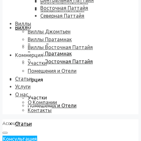
Центральная Паттайя
Восточная Паттайя
Восточная Паттайя
Северная Паттайя
Северная Паттайя
Виллы
Виллы
Виллы Джомтьен
Виллы Пратамнак
Виллы Джомтьен
Виллы Восточная Паттайя
Виллы Пратамнак
Коммерция
Виллы Восточная Паттайя
Участки
Помещения и Отели
Статьи
Коммерция
Услуги
О нас
Участки
О Компании
Помещения и Отели
Контакты
Account
Статьи
Консультация