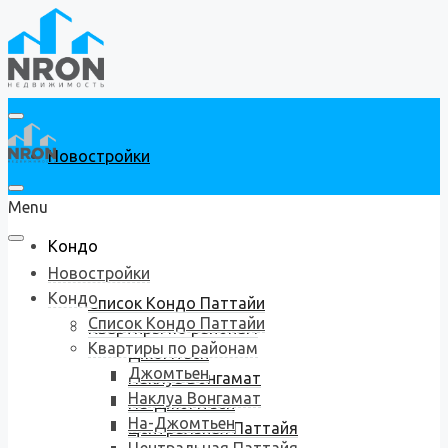
Новостройки
Menu
Кондо
Новостройки
Кондо
Список Кондо Паттайи
Список Кондо Паттайи
Квартиры по районам
Квартиры по районам
Джомтьен
Джомтьен
Наклуа Вонгамат
Наклуа Вонгамат
На-Джомтьен
На-Джомтьен
Центральная Паттайя