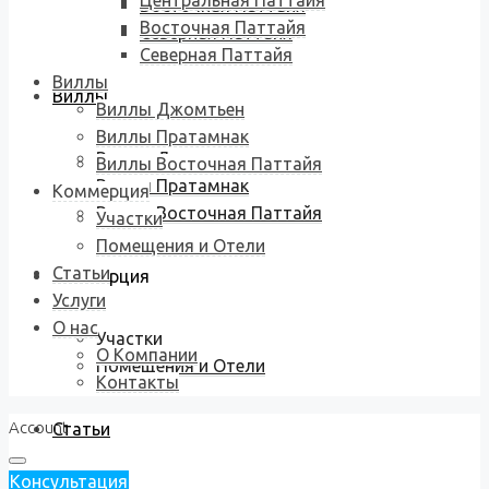
Центральная Паттайя
Восточная Паттайя
Восточная Паттайя
Северная Паттайя
Северная Паттайя
Виллы
Виллы
Виллы Джомтьен
Виллы Пратамнак
Виллы Джомтьен
Виллы Восточная Паттайя
Виллы Пратамнак
Коммерция
Виллы Восточная Паттайя
Участки
Помещения и Отели
Статьи
Коммерция
Услуги
О нас
Участки
О Компании
Помещения и Отели
Контакты
Account
Статьи
Консультация