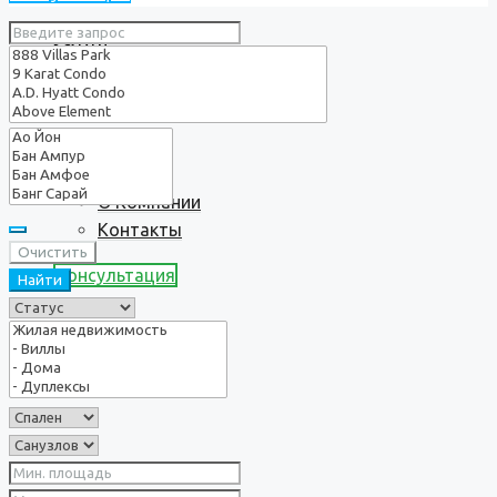
Услуги
О нас
О Компании
Контакты
Очистить
Консультация
Найти