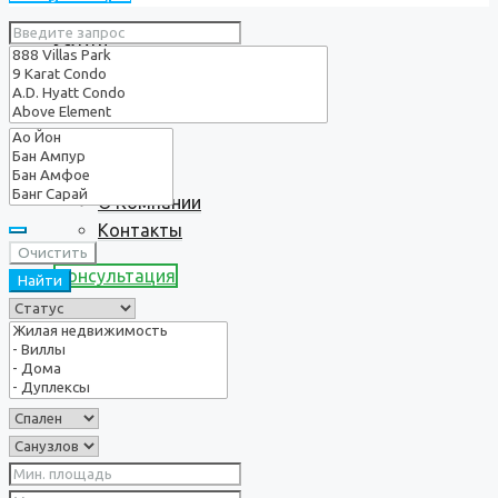
Услуги
О нас
О Компании
Контакты
Очистить
Консультация
Найти