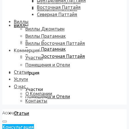
Центральная Паттайя
Восточная Паттайя
Восточная Паттайя
Северная Паттайя
Северная Паттайя
Виллы
Виллы
Виллы Джомтьен
Виллы Пратамнак
Виллы Джомтьен
Виллы Восточная Паттайя
Виллы Пратамнак
Коммерция
Виллы Восточная Паттайя
Участки
Помещения и Отели
Статьи
Коммерция
Услуги
О нас
Участки
О Компании
Помещения и Отели
Контакты
Account
Статьи
Консультация