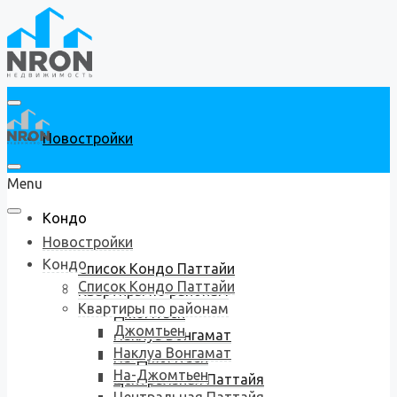
Новостройки
Menu
Кондо
Новостройки
Кондо
Список Кондо Паттайи
Список Кондо Паттайи
Квартиры по районам
Квартиры по районам
Джомтьен
Джомтьен
Наклуа Вонгамат
Наклуа Вонгамат
На-Джомтьен
На-Джомтьен
Центральная Паттайя