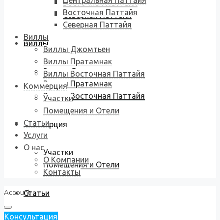
Центральная Паттайя
Восточная Паттайя
Восточная Паттайя
Северная Паттайя
Северная Паттайя
Виллы
Виллы
Виллы Джомтьен
Виллы Пратамнак
Виллы Джомтьен
Виллы Восточная Паттайя
Виллы Пратамнак
Коммерция
Виллы Восточная Паттайя
Участки
Помещения и Отели
Статьи
Коммерция
Услуги
О нас
Участки
О Компании
Помещения и Отели
Контакты
Account
Статьи
Консультация