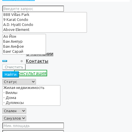
Услуги
О нас
О Компании
Контакты
Очистить
Консультация
Найти