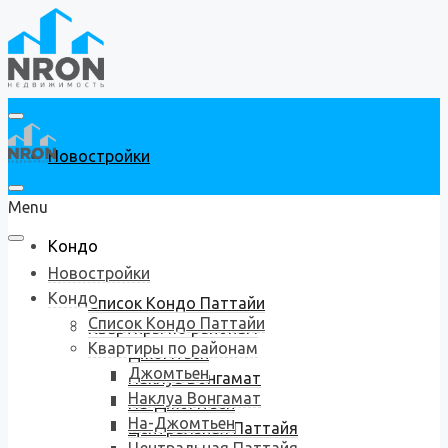
Новостройки
Menu
Кондо
Новостройки
Кондо
Список Кондо Паттайи
Список Кондо Паттайи
Квартиры по районам
Квартиры по районам
Джомтьен
Джомтьен
Наклуа Вонгамат
Наклуа Вонгамат
На-Джомтьен
На-Джомтьен
Центральная Паттайя