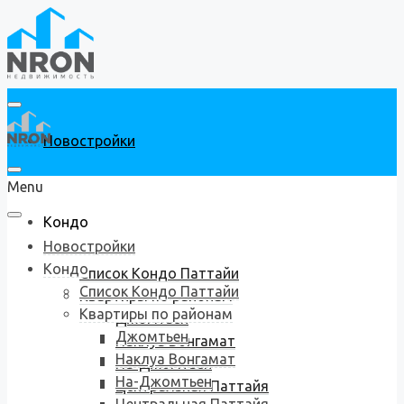
Новостройки
Menu
Кондо
Новостройки
Кондо
Список Кондо Паттайи
Список Кондо Паттайи
Квартиры по районам
Квартиры по районам
Джомтьен
Джомтьен
Наклуа Вонгамат
Наклуа Вонгамат
На-Джомтьен
На-Джомтьен
Центральная Паттайя