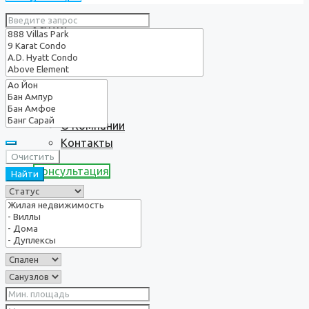
Услуги
О нас
О Компании
Контакты
Очистить
Консультация
Найти