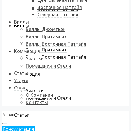
Центральная Паттайя
Восточная Паттайя
Восточная Паттайя
Северная Паттайя
Северная Паттайя
Виллы
Виллы
Виллы Джомтьен
Виллы Пратамнак
Виллы Джомтьен
Виллы Восточная Паттайя
Виллы Пратамнак
Коммерция
Виллы Восточная Паттайя
Участки
Помещения и Отели
Статьи
Коммерция
Услуги
О нас
Участки
О Компании
Помещения и Отели
Контакты
Account
Статьи
Консультация