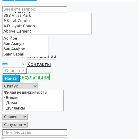
Услуги
О нас
О Компании
Контакты
Очистить
Консультация
Найти