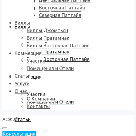
Центральная Паттайя
Восточная Паттайя
Восточная Паттайя
Северная Паттайя
Северная Паттайя
Виллы
Виллы
Виллы Джомтьен
Виллы Пратамнак
Виллы Джомтьен
Виллы Восточная Паттайя
Виллы Пратамнак
Коммерция
Виллы Восточная Паттайя
Участки
Помещения и Отели
Статьи
Коммерция
Услуги
О нас
Участки
О Компании
Помещения и Отели
Контакты
Account
Статьи
Консультация