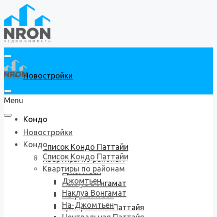
Новостройки
Menu
Кондо
Новостройки
Кондо
Список Кондо Паттайи
Список Кондо Паттайи
Квартиры по районам
Квартиры по районам
Джомтьен
Джомтьен
Наклуа Вонгамат
Наклуа Вонгамат
На-Джомтьен
На-Джомтьен
Центральная Паттайя