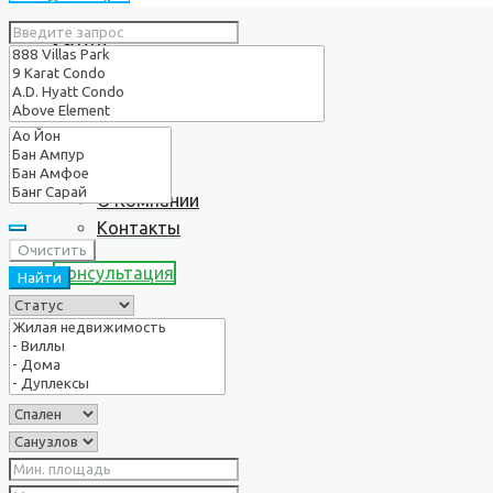
Услуги
О нас
О Компании
Контакты
Очистить
Консультация
Найти