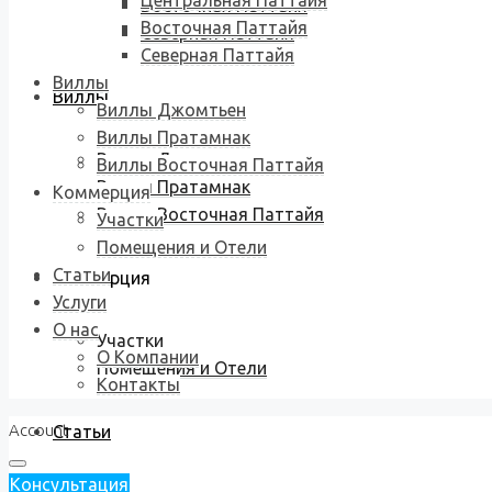
Центральная Паттайя
Восточная Паттайя
Восточная Паттайя
Северная Паттайя
Северная Паттайя
Виллы
Виллы
Виллы Джомтьен
Виллы Пратамнак
Виллы Джомтьен
Виллы Восточная Паттайя
Виллы Пратамнак
Коммерция
Виллы Восточная Паттайя
Участки
Помещения и Отели
Статьи
Коммерция
Услуги
О нас
Участки
О Компании
Помещения и Отели
Контакты
Account
Статьи
Консультация