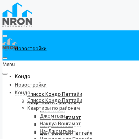
Новостройки
Menu
Кондо
Новостройки
Кондо
Список Кондо Паттайи
Список Кондо Паттайи
Квартиры по районам
Квартиры по районам
Джомтьен
Джомтьен
Наклуа Вонгамат
Наклуа Вонгамат
На-Джомтьен
На-Джомтьен
Центральная Паттайя