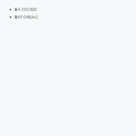
฿4 350 000
฿69 048
/м2