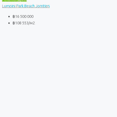
Lumpini Park Beach Jomtien
฿16 500 000
฿108 553
/м2