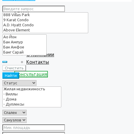
Услуги
О нас
О Компании
Контакты
Очистить
Консультация
Найти