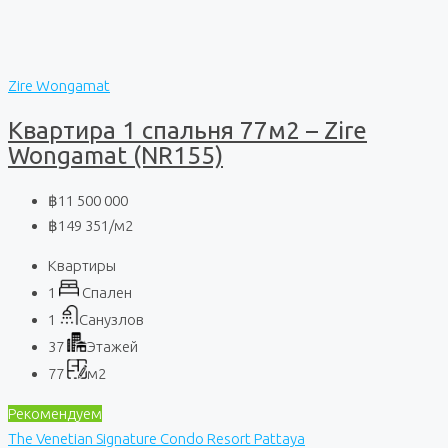
Zire Wongamat
Квартира 1 спальня 77м2 – Zire
Wongamat (NR155)
฿11 500 000
฿149 351
/м2
Квартиры
1
Спален
1
Санузлов
37
Этажей
77
м2
Рекомендуем
The Venetian Signature Condo Resort Pattaya