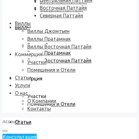
Центральная Паттайя
Восточная Паттайя
Восточная Паттайя
Северная Паттайя
Северная Паттайя
Виллы
Виллы
Виллы Джомтьен
Виллы Пратамнак
Виллы Джомтьен
Виллы Восточная Паттайя
Виллы Пратамнак
Коммерция
Виллы Восточная Паттайя
Участки
Помещения и Отели
Статьи
Коммерция
Услуги
О нас
Участки
О Компании
Помещения и Отели
Контакты
Account
Статьи
Консультация