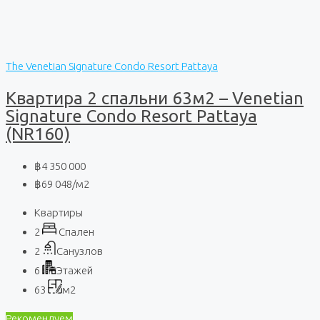
The Venetian Signature Condo Resort Pattaya
Квартира 2 спальни 63м2 – Venetian
Signature Condo Resort Pattaya
(NR160)
฿4 350 000
฿69 048
/м2
Квартиры
2
Спален
2
Санузлов
6
Этажей
63
м2
Рекомендуем