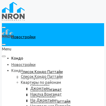
Новостройки
Menu
Кондо
Новостройки
Кондо
Список Кондо Паттайи
Список Кондо Паттайи
Квартиры по районам
Квартиры по районам
Джомтьен
Джомтьен
Наклуа Вонгамат
Наклуа Вонгамат
На-Джомтьен
На-Джомтьен
Центральная Паттайя