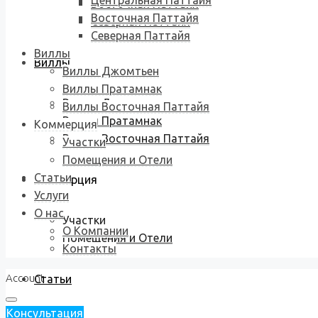
Центральная Паттайя
Восточная Паттайя
Восточная Паттайя
Северная Паттайя
Северная Паттайя
Виллы
Виллы
Виллы Джомтьен
Виллы Пратамнак
Виллы Джомтьен
Виллы Восточная Паттайя
Виллы Пратамнак
Коммерция
Виллы Восточная Паттайя
Участки
Помещения и Отели
Статьи
Коммерция
Услуги
О нас
Участки
О Компании
Помещения и Отели
Контакты
Account
Статьи
Консультация