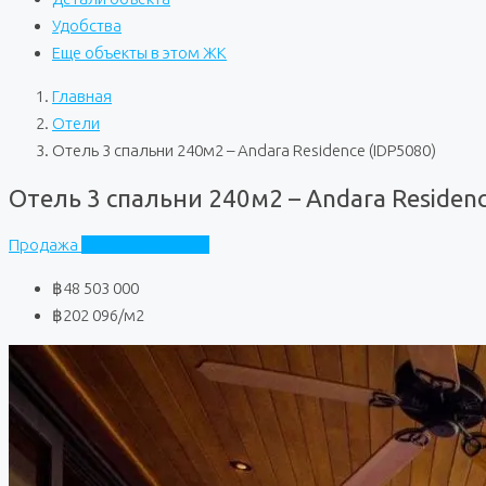
Удобства
Еще объекты в этом ЖК
Главная
Отели
Отель 3 спальни 240м2 – Andara Residence (IDP5080)
Отель 3 спальни 240м2 – Andara Residenc
Продажа
Andara Residence
฿48 503 000
฿202 096
/м2