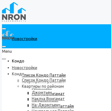
Новостройки
Menu
Кондо
Новостройки
Кондо
Список Кондо Паттайи
Список Кондо Паттайи
Квартиры по районам
Квартиры по районам
Джомтьен
Джомтьен
Наклуа Вонгамат
Наклуа Вонгамат
На-Джомтьен
На-Джомтьен
Центральная Паттайя