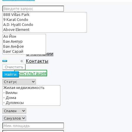
Услуги
О нас
О Компании
Контакты
Очистить
Консультация
Найти