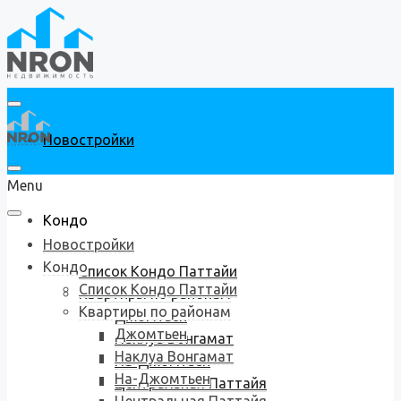
Новостройки
Menu
Кондо
Новостройки
Кондо
Список Кондо Паттайи
Список Кондо Паттайи
Квартиры по районам
Квартиры по районам
Джомтьен
Джомтьен
Наклуа Вонгамат
Наклуа Вонгамат
На-Джомтьен
На-Джомтьен
Центральная Паттайя