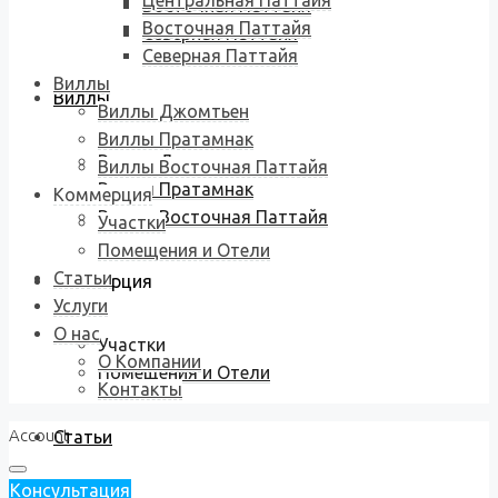
Центральная Паттайя
Восточная Паттайя
Восточная Паттайя
Северная Паттайя
Северная Паттайя
Виллы
Виллы
Виллы Джомтьен
Виллы Пратамнак
Виллы Джомтьен
Виллы Восточная Паттайя
Виллы Пратамнак
Коммерция
Виллы Восточная Паттайя
Участки
Помещения и Отели
Статьи
Коммерция
Услуги
О нас
Участки
О Компании
Помещения и Отели
Контакты
Account
Статьи
Консультация