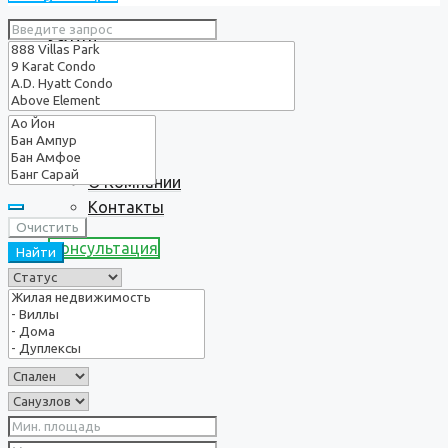
Услуги
О нас
О Компании
Контакты
Очистить
Консультация
Найти