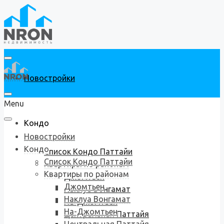
Новостройки
Menu
Кондо
Новостройки
Кондо
Список Кондо Паттайи
Список Кондо Паттайи
Квартиры по районам
Квартиры по районам
Джомтьен
Джомтьен
Наклуа Вонгамат
Наклуа Вонгамат
На-Джомтьен
На-Джомтьен
Центральная Паттайя