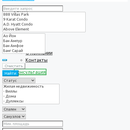
Услуги
О нас
О Компании
Контакты
Очистить
Консультация
Найти