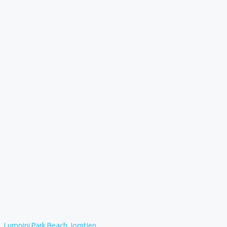
Lumpini Park Beach Jomtien