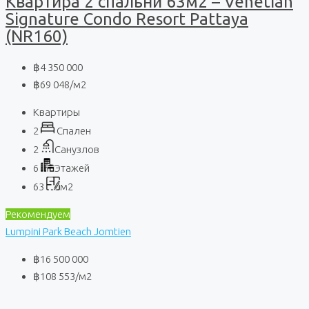
Квартира 2 спальни 63м2 – Venetian
Signature Condo Resort Pattaya
(NR160)
฿4 350 000
฿69 048
/м2
Квартиры
2
Спален
2
Санузлов
6
Этажей
63
м2
Рекомендуем
Lumpini Park Beach Jomtien
฿16 500 000
฿108 553
/м2