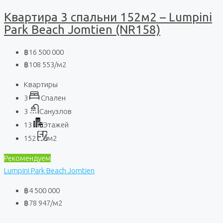
Квартира 3 спальни 152м2 – Lumpini
Park Beach Jomtien (NR158)
฿16 500 000
฿108 553
/м2
Квартиры
3
Спален
3
Санузлов
13
Этажей
152
м2
Рекомендуем
Lumpini Park Beach Jomtien
฿4 500 000
฿78 947
/м2