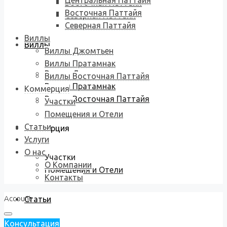
Центральная Паттайя
Восточная Паттайя
Восточная Паттайя
Северная Паттайя
Северная Паттайя
Виллы
Виллы
Виллы Джомтьен
Виллы Пратамнак
Виллы Джомтьен
Виллы Восточная Паттайя
Виллы Пратамнак
Коммерция
Виллы Восточная Паттайя
Участки
Помещения и Отели
Статьи
Коммерция
Услуги
О нас
Участки
О Компании
Помещения и Отели
Контакты
Account
Статьи
Консультация