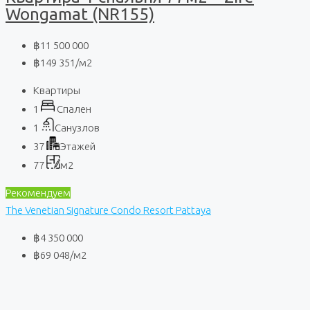
Wongamat (NR155)
฿11 500 000
฿149 351
/м2
Квартиры
1
Спален
1
Санузлов
37
Этажей
77
м2
Рекомендуем
The Venetian Signature Condo Resort Pattaya
฿4 350 000
฿69 048
/м2