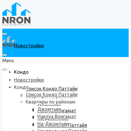
Новостройки
Menu
Кондо
Новостройки
Кондо
Список Кондо Паттайи
Список Кондо Паттайи
Квартиры по районам
Квартиры по районам
Джомтьен
Джомтьен
Наклуа Вонгамат
Наклуа Вонгамат
На-Джомтьен
На-Джомтьен
Центральная Паттайя