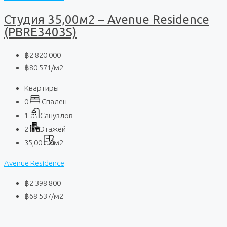
Студия 35,00м2 – Avenue Residence
(PBRE3403S)
฿2 820 000
฿80 571
/м2
Квартиры
0
Спален
1
Санузлов
2
Этажей
35,00
м2
Avenue Residence
฿2 398 800
฿68 537
/м2