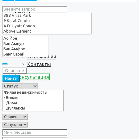
Услуги
О нас
О Компании
Контакты
Очистить
Консультация
Найти