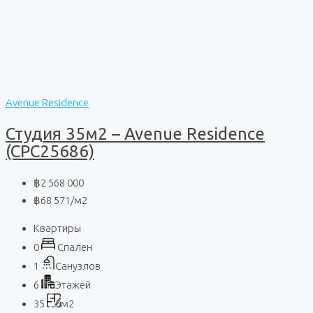
Avenue Residence
Студия 35м2 – Avenue Residence
(CPC25686)
฿2 568 000
฿68 571
/м2
Квартиры
0
Спален
1
Санузлов
6
Этажей
35
м2