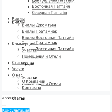
Центральная Паттайя
Восточная Паттайя
Восточная Паттайя
Северная Паттайя
Северная Паттайя
Виллы
Виллы
Виллы Джомтьен
Виллы Пратамнак
Виллы Джомтьен
Виллы Восточная Паттайя
Виллы Пратамнак
Коммерция
Виллы Восточная Паттайя
Участки
Помещения и Отели
Статьи
Коммерция
Услуги
О нас
Участки
О Компании
Помещения и Отели
Контакты
Account
Статьи
Консультация