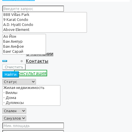
Услуги
О нас
О Компании
Контакты
Очистить
Консультация
Найти