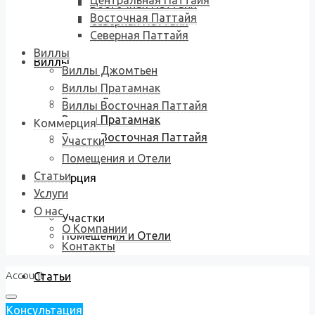
Центральная Паттайя
Восточная Паттайя
Восточная Паттайя
Северная Паттайя
Северная Паттайя
Виллы
Виллы
Виллы Джомтьен
Виллы Пратамнак
Виллы Джомтьен
Виллы Восточная Паттайя
Виллы Пратамнак
Коммерция
Виллы Восточная Паттайя
Участки
Помещения и Отели
Статьи
Коммерция
Услуги
О нас
Участки
О Компании
Помещения и Отели
Контакты
Account
Статьи
Консультация