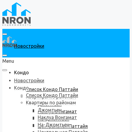
Новостройки
Menu
Кондо
Новостройки
Кондо
Список Кондо Паттайи
Список Кондо Паттайи
Квартиры по районам
Квартиры по районам
Джомтьен
Джомтьен
Наклуа Вонгамат
Наклуа Вонгамат
На-Джомтьен
На-Джомтьен
Центральная Паттайя