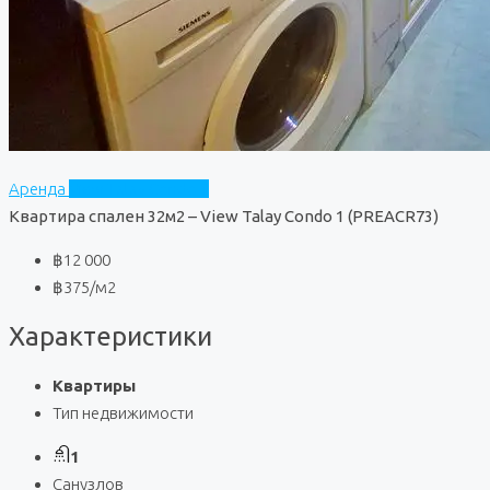
Аренда
View Talay Condo 1
Квартира спален 32м2 – View Talay Condo 1 (PREACR73)
฿12 000
฿375
/м2
Характеристики
Квартиры
Тип недвижимости
1
Санузлов