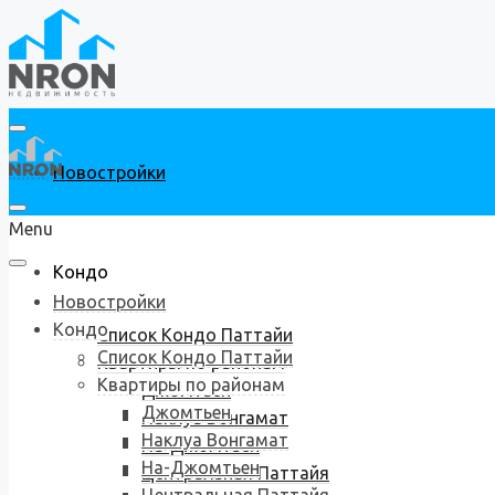
Новостройки
Menu
Кондо
Новостройки
Кондо
Список Кондо Паттайи
Список Кондо Паттайи
Квартиры по районам
Квартиры по районам
Джомтьен
Джомтьен
Наклуа Вонгамат
Наклуа Вонгамат
На-Джомтьен
На-Джомтьен
Центральная Паттайя