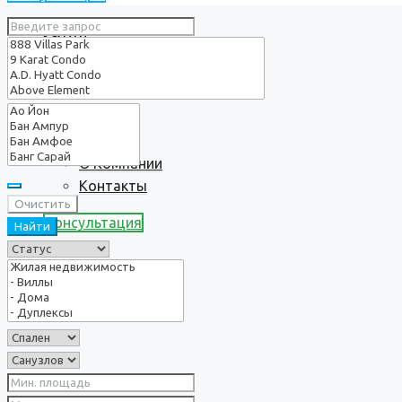
Услуги
О нас
О Компании
Контакты
Очистить
Консультация
Найти