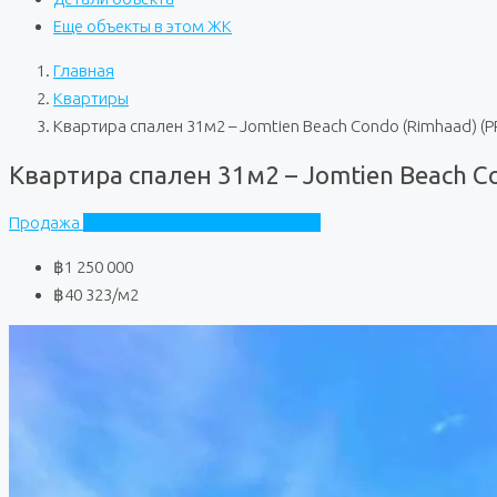
Еще объекты в этом ЖК
Главная
Квартиры
Квартира спален 31м2 – Jomtien Beach Condo (Rimhaad) (
Квартира спален 31м2 – Jomtien Beach C
Продажа
Jomtien Beach Condo (Rimhaad)
฿1 250 000
฿40 323
/м2