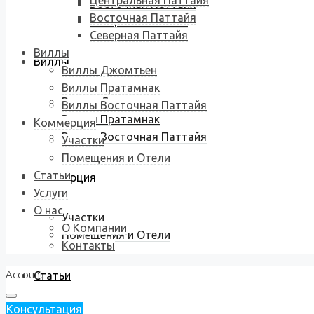
Центральная Паттайя
Восточная Паттайя
Восточная Паттайя
Северная Паттайя
Северная Паттайя
Виллы
Виллы
Виллы Джомтьен
Виллы Пратамнак
Виллы Джомтьен
Виллы Восточная Паттайя
Виллы Пратамнак
Коммерция
Виллы Восточная Паттайя
Участки
Помещения и Отели
Статьи
Коммерция
Услуги
О нас
Участки
О Компании
Помещения и Отели
Контакты
Account
Статьи
Консультация