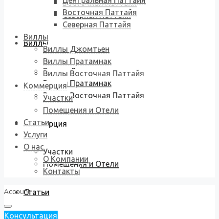
Центральная Паттайя
Восточная Паттайя
Восточная Паттайя
Северная Паттайя
Северная Паттайя
Виллы
Виллы
Виллы Джомтьен
Виллы Пратамнак
Виллы Джомтьен
Виллы Восточная Паттайя
Виллы Пратамнак
Коммерция
Виллы Восточная Паттайя
Участки
Помещения и Отели
Статьи
Коммерция
Услуги
О нас
Участки
О Компании
Помещения и Отели
Контакты
Account
Статьи
Консультация