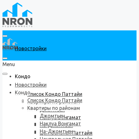
Новостройки
Menu
Кондо
Новостройки
Кондо
Список Кондо Паттайи
Список Кондо Паттайи
Квартиры по районам
Квартиры по районам
Джомтьен
Джомтьен
Наклуа Вонгамат
Наклуа Вонгамат
На-Джомтьен
На-Джомтьен
Центральная Паттайя