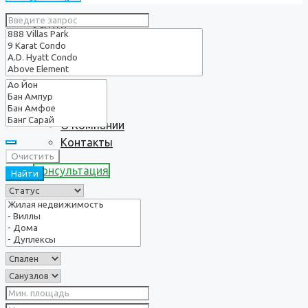
Услуги
О нас
О Компании
Контакты
Очистить
Консультация
Найти