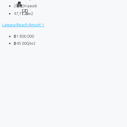
2
Этажей
47,7
м2
Laguna Beach Resort 1
฿1 800 000
฿45 000
/м2