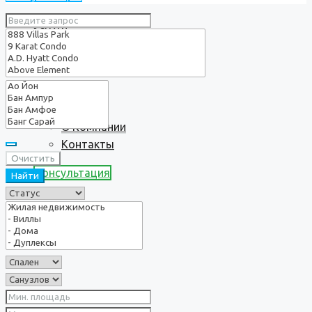
Услуги
О нас
О Компании
Контакты
Очистить
Консультация
Найти