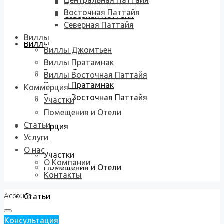
Центральная Паттайя
Восточная Паттайя
Восточная Паттайя
Северная Паттайя
Северная Паттайя
Виллы
Виллы
Виллы Джомтьен
Виллы Пратамнак
Виллы Джомтьен
Виллы Восточная Паттайя
Виллы Пратамнак
Коммерция
Виллы Восточная Паттайя
Участки
Помещения и Отели
Статьи
Коммерция
Услуги
О нас
Участки
О Компании
Помещения и Отели
Контакты
Account
Статьи
Консультация