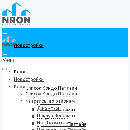
Новостройки
Menu
Кондо
Новостройки
Кондо
Список Кондо Паттайи
Список Кондо Паттайи
Квартиры по районам
Квартиры по районам
Джомтьен
Джомтьен
Наклуа Вонгамат
Наклуа Вонгамат
На-Джомтьен
На-Джомтьен
Центральная Паттайя