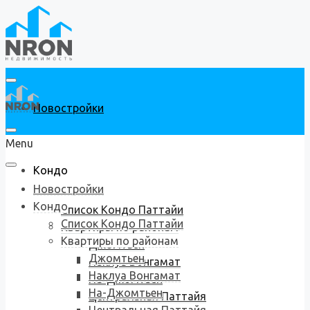
Новостройки
Menu
Кондо
Новостройки
Кондо
Список Кондо Паттайи
Список Кондо Паттайи
Квартиры по районам
Квартиры по районам
Джомтьен
Джомтьен
Наклуа Вонгамат
Наклуа Вонгамат
На-Джомтьен
На-Джомтьен
Центральная Паттайя