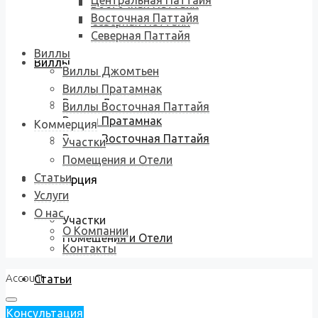
Центральная Паттайя
Восточная Паттайя
Восточная Паттайя
Северная Паттайя
Северная Паттайя
Виллы
Виллы
Виллы Джомтьен
Виллы Пратамнак
Виллы Джомтьен
Виллы Восточная Паттайя
Виллы Пратамнак
Коммерция
Виллы Восточная Паттайя
Участки
Помещения и Отели
Статьи
Коммерция
Услуги
О нас
Участки
О Компании
Помещения и Отели
Контакты
Account
Статьи
Консультация