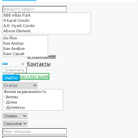
Услуги
О нас
О Компании
Контакты
Очистить
Консультация
Найти