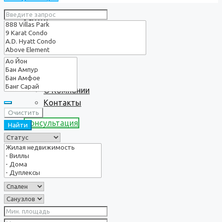
Услуги
О нас
О Компании
Контакты
Очистить
Консультация
Найти