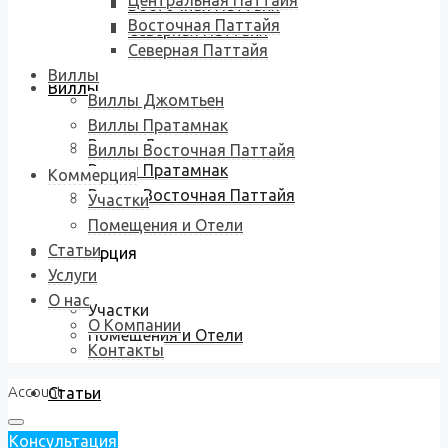
Центральная Паттайя
Восточная Паттайя
Восточная Паттайя
Северная Паттайя
Северная Паттайя
Виллы
Виллы
Виллы Джомтьен
Виллы Пратамнак
Виллы Джомтьен
Виллы Восточная Паттайя
Виллы Пратамнак
Коммерция
Виллы Восточная Паттайя
Участки
Помещения и Отели
Статьи
Коммерция
Услуги
О нас
Участки
О Компании
Помещения и Отели
Контакты
Account
Статьи
Консультация