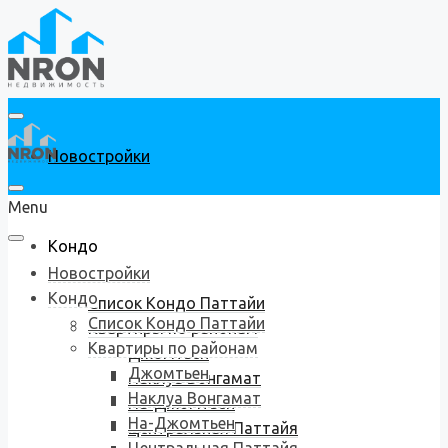
Новостройки
Menu
Кондо
Новостройки
Кондо
Список Кондо Паттайи
Список Кондо Паттайи
Квартиры по районам
Квартиры по районам
Джомтьен
Джомтьен
Наклуа Вонгамат
Наклуа Вонгамат
На-Джомтьен
На-Джомтьен
Центральная Паттайя