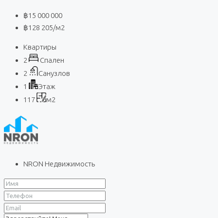
฿15 000 000
฿128 205
/м2
Квартиры
2
Спален
2
Санузлов
1
Этаж
117
м2
NRON Недвижимость