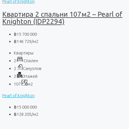
Pearl of Knighton
Квартира 2 спальни 107м2 – Pearl of
Knighton (IDP2294)
฿15 700 000
฿146 729
/м2
Квартиры
2
Спален
2
Санузлов
2
Этажей
107
м2
Pearl of Knighton
฿15 000 000
฿128 205
/м2