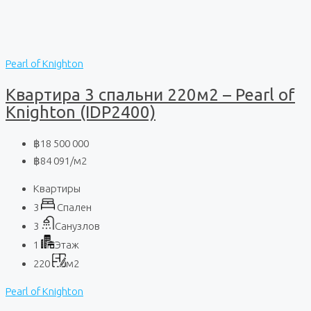
Pearl of Knighton
Квартира 3 спальни 220м2 – Pearl of
Knighton (IDP2400)
฿18 500 000
฿84 091
/м2
Квартиры
3
Спален
3
Санузлов
1
Этаж
220
м2
Pearl of Knighton