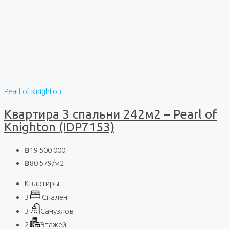
Pearl of Knighton
Квартира 3 спальни 242м2 – Pearl of
Knighton (IDP7153)
฿19 500 000
฿80 579
/м2
Квартиры
3
Спален
3
Санузлов
2
Этажей