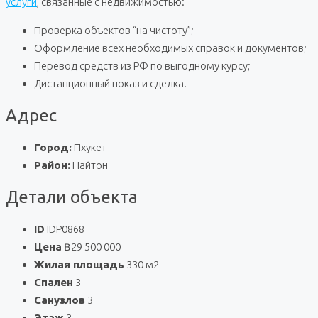
услуги
, связанные с недвижимостью:
Проверка объектов “на чистоту”;
Оформление всех необходимых справок и документов;
Перевод средств из РФ по выгодному курсу;
Дистанционный показ и сделка.
Адрес
Город:
Пхукет
Район:
Найтон
Детали объекта
ID
IDP0868
Цена
฿29 500 000
Жилая площадь
330 м2
Спален
3
Санузлов
3
Этаж
3