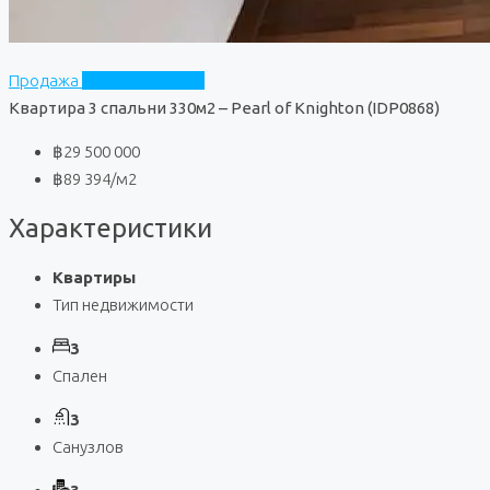
Продажа
Pearl of Knighton
Квартира 3 спальни 330м2 – Pearl of Knighton (IDP0868)
฿29 500 000
฿89 394
/м2
Характеристики
Квартиры
Тип недвижимости
3
Спален
3
Санузлов