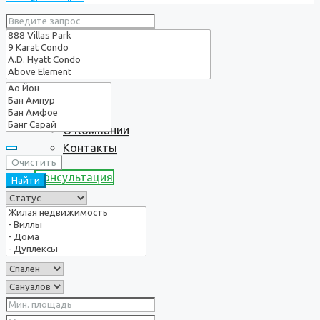
Услуги
О нас
О Компании
Контакты
Очистить
Консультация
Найти