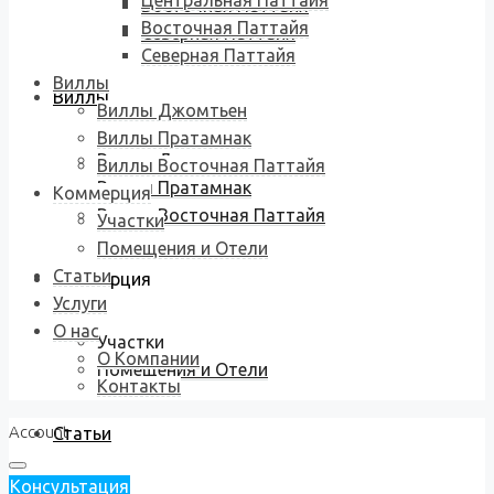
Центральная Паттайя
Восточная Паттайя
Восточная Паттайя
Северная Паттайя
Северная Паттайя
Виллы
Виллы
Виллы Джомтьен
Виллы Пратамнак
Виллы Джомтьен
Виллы Восточная Паттайя
Виллы Пратамнак
Коммерция
Виллы Восточная Паттайя
Участки
Помещения и Отели
Статьи
Коммерция
Услуги
О нас
Участки
О Компании
Помещения и Отели
Контакты
Account
Статьи
Консультация