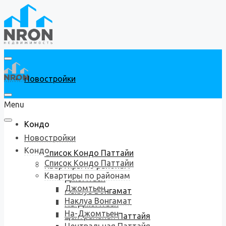
Новостройки
Menu
Кондо
Новостройки
Кондо
Список Кондо Паттайи
Список Кондо Паттайи
Квартиры по районам
Квартиры по районам
Джомтьен
Джомтьен
Наклуа Вонгамат
Наклуа Вонгамат
На-Джомтьен
На-Джомтьен
Центральная Паттайя