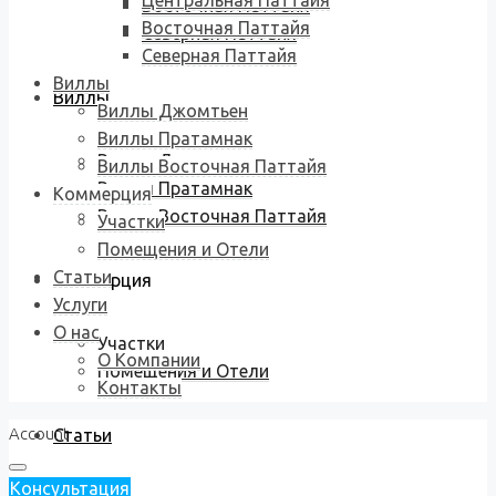
Центральная Паттайя
Восточная Паттайя
Восточная Паттайя
Северная Паттайя
Северная Паттайя
Виллы
Виллы
Виллы Джомтьен
Виллы Пратамнак
Виллы Джомтьен
Виллы Восточная Паттайя
Виллы Пратамнак
Коммерция
Виллы Восточная Паттайя
Участки
Помещения и Отели
Статьи
Коммерция
Услуги
О нас
Участки
О Компании
Помещения и Отели
Контакты
Account
Статьи
Консультация