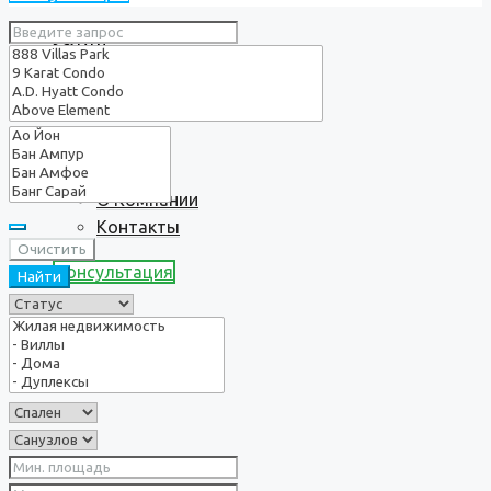
Услуги
О нас
О Компании
Контакты
Очистить
Консультация
Найти