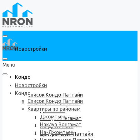
Новостройки
Menu
Кондо
Новостройки
Кондо
Список Кондо Паттайи
Список Кондо Паттайи
Квартиры по районам
Квартиры по районам
Джомтьен
Джомтьен
Наклуа Вонгамат
Наклуа Вонгамат
На-Джомтьен
На-Джомтьен
Центральная Паттайя