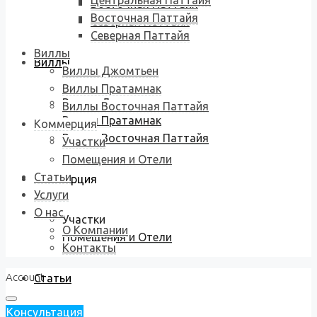
Центральная Паттайя
Восточная Паттайя
Восточная Паттайя
Северная Паттайя
Северная Паттайя
Виллы
Виллы
Виллы Джомтьен
Виллы Пратамнак
Виллы Джомтьен
Виллы Восточная Паттайя
Виллы Пратамнак
Коммерция
Виллы Восточная Паттайя
Участки
Помещения и Отели
Статьи
Коммерция
Услуги
О нас
Участки
О Компании
Помещения и Отели
Контакты
Account
Статьи
Консультация