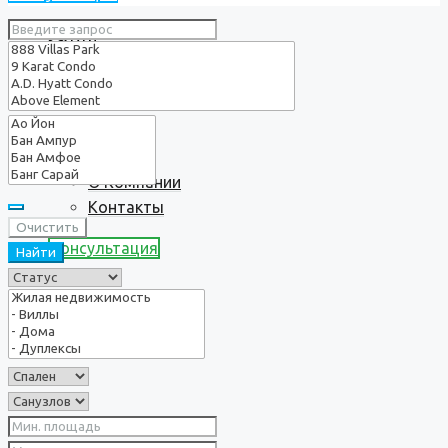
Услуги
О нас
О Компании
Контакты
Очистить
Консультация
Найти