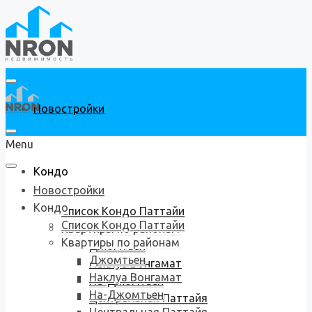
Новостройки
Menu
Кондо
Новостройки
Кондо
Список Кондо Паттайи
Список Кондо Паттайи
Квартиры по районам
Квартиры по районам
Джомтьен
Джомтьен
Наклуа Вонгамат
Наклуа Вонгамат
На-Джомтьен
На-Джомтьен
Центральная Паттайя