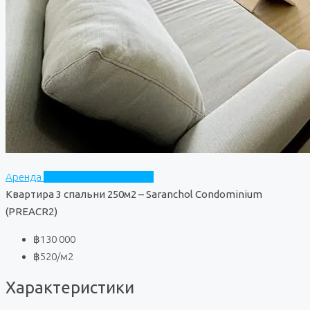
Аренда
Saranchol Condominium
Квартира 3 спальни 250м2 – Saranchol Condominium
(PREACR2)
฿130 000
฿520
/м2
Характеристики