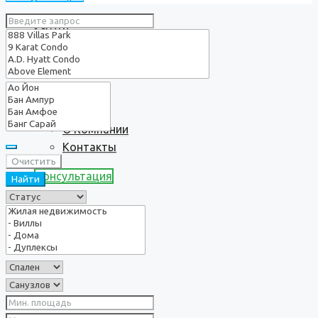
Услуги
О нас
О Компании
Контакты
Очистить
Консультация
Найти