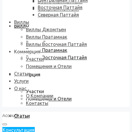
Центральная Паттайя
Восточная Паттайя
Восточная Паттайя
Северная Паттайя
Северная Паттайя
Виллы
Виллы
Виллы Джомтьен
Виллы Пратамнак
Виллы Джомтьен
Виллы Восточная Паттайя
Виллы Пратамнак
Коммерция
Виллы Восточная Паттайя
Участки
Помещения и Отели
Статьи
Коммерция
Услуги
О нас
Участки
О Компании
Помещения и Отели
Контакты
Account
Статьи
Консультация