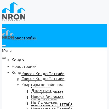
Новостройки
Menu
Кондо
Новостройки
Кондо
Список Кондо Паттайи
Список Кондо Паттайи
Квартиры по районам
Квартиры по районам
Джомтьен
Джомтьен
Наклуа Вонгамат
Наклуа Вонгамат
На-Джомтьен
На-Джомтьен
Центральная Паттайя