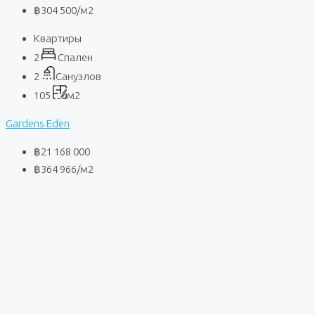
฿304 500
/м2
Квартиры
2
Спален
2
Санузлов
105
м2
Gardens Eden
฿21 168 000
฿364 966
/м2