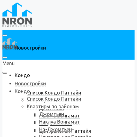
Новостройки
Menu
Кондо
Новостройки
Кондо
Список Кондо Паттайи
Список Кондо Паттайи
Квартиры по районам
Квартиры по районам
Джомтьен
Джомтьен
Наклуа Вонгамат
Наклуа Вонгамат
На-Джомтьен
На-Джомтьен
Центральная Паттайя