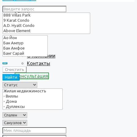
Услуги
О нас
О Компании
Контакты
Очистить
Консультация
Найти