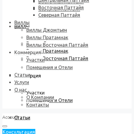
Центральная Паттайя
Восточная Паттайя
Восточная Паттайя
Северная Паттайя
Северная Паттайя
Виллы
Виллы
Виллы Джомтьен
Виллы Пратамнак
Виллы Джомтьен
Виллы Восточная Паттайя
Виллы Пратамнак
Коммерция
Виллы Восточная Паттайя
Участки
Помещения и Отели
Статьи
Коммерция
Услуги
О нас
Участки
О Компании
Помещения и Отели
Контакты
Account
Статьи
Консультация