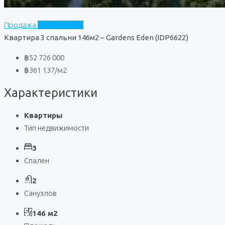
Продажа
Gardens Eden
Квартира 3 спальни 146м2 – Gardens Eden (IDP6622)
฿52 726 000
฿361 137
/м2
Характеристики
Квартиры
Тип недвижимости
3
Спален
2
Санузлов
146 м2