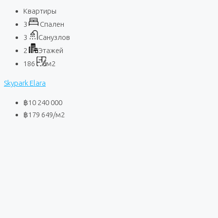
Квартиры
3
Спален
3
Санузлов
2
Этажей
186
м2
Skypark Elara
฿10 240 000
฿179 649
/м2