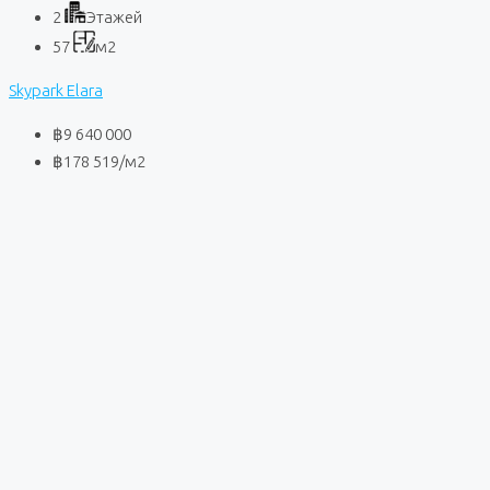
2
Этажей
57
м2
Skypark Elara
฿9 640 000
฿178 519
/м2