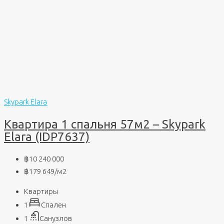
Skypark Elara
Квартира 1 спальня 57м2 – Skypark
Elara (IDP7637)
฿10 240 000
฿179 649
/м2
Квартиры
1
Спален
1
Санузлов