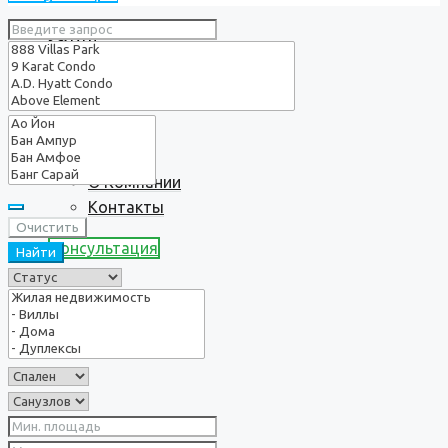
Услуги
О нас
О Компании
Контакты
Очистить
Консультация
Найти