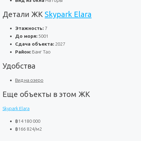
Вид из окна
На горы
Детали ЖК
Skypark Elara
Этажность:
7
До моря:
5001
Сдача объекта:
2027
Район:
Банг Тао
Удобства
Вид на озеро
Еще объекты в этом ЖК
Skypark Elara
฿14 180 000
฿166 824
/м2