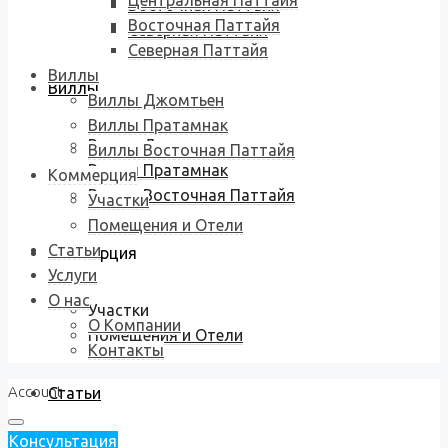
Центральная Паттайя
Восточная Паттайя
Восточная Паттайя
Северная Паттайя
Северная Паттайя
Виллы
Виллы
Виллы Джомтьен
Виллы Пратамнак
Виллы Джомтьен
Виллы Восточная Паттайя
Виллы Пратамнак
Коммерция
Виллы Восточная Паттайя
Участки
Помещения и Отели
Статьи
Коммерция
Услуги
О нас
Участки
О Компании
Помещения и Отели
Контакты
Account
Статьи
Консультация