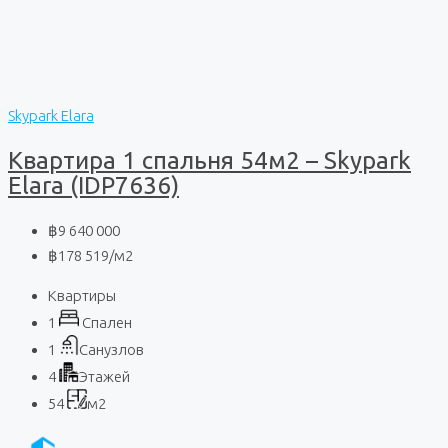
Skypark Elara
Квартира 1 спальня 54м2 – Skypark
Elara (IDP7636)
฿9 640 000
฿178 519
/м2
Квартиры
1
Спален
1
Санузлов
4
Этажей
54
м2