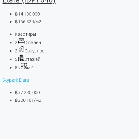
฿14 180 000
฿166 824
/м2
Квартиры
2
Спален
2
Санузлов
5
Этажей
85
м2
Skypark Elara
฿37 230 000
฿200 161
/м2