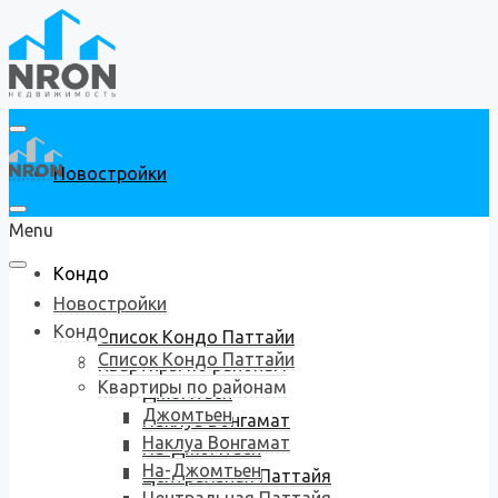
Новостройки
Menu
Кондо
Новостройки
Кондо
Список Кондо Паттайи
Список Кондо Паттайи
Квартиры по районам
Квартиры по районам
Джомтьен
Джомтьен
Наклуа Вонгамат
Наклуа Вонгамат
На-Джомтьен
На-Джомтьен
Центральная Паттайя