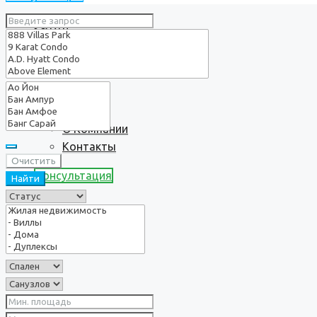
Услуги
О нас
О Компании
Контакты
Очистить
Консультация
Найти