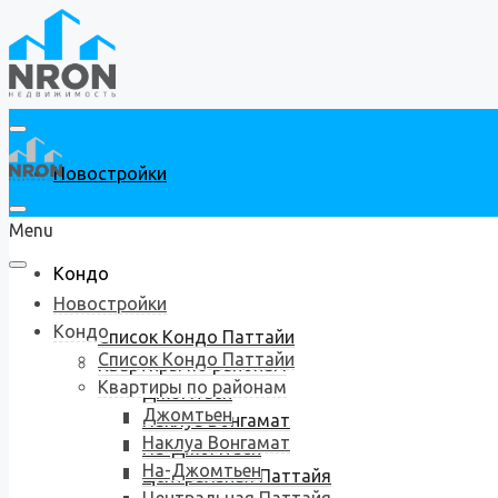
Новостройки
Menu
Кондо
Новостройки
Кондо
Список Кондо Паттайи
Список Кондо Паттайи
Квартиры по районам
Квартиры по районам
Джомтьен
Джомтьен
Наклуа Вонгамат
Наклуа Вонгамат
На-Джомтьен
На-Джомтьен
Центральная Паттайя