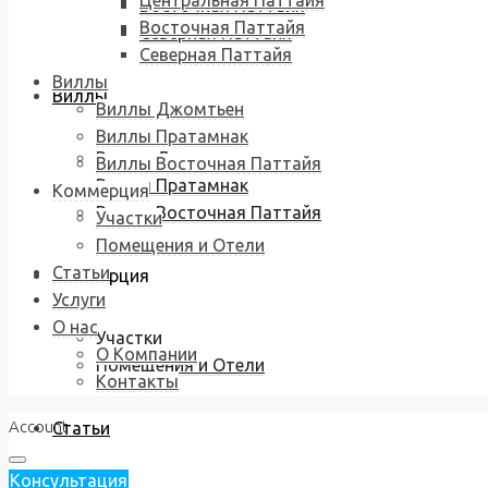
Центральная Паттайя
Восточная Паттайя
Восточная Паттайя
Северная Паттайя
Северная Паттайя
Виллы
Виллы
Виллы Джомтьен
Виллы Пратамнак
Виллы Джомтьен
Виллы Восточная Паттайя
Виллы Пратамнак
Коммерция
Виллы Восточная Паттайя
Участки
Помещения и Отели
Статьи
Коммерция
Услуги
О нас
Участки
О Компании
Помещения и Отели
Контакты
Account
Статьи
Консультация