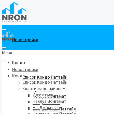
Новостройки
Menu
Кондо
Новостройки
Кондо
Список Кондо Паттайи
Список Кондо Паттайи
Квартиры по районам
Квартиры по районам
Джомтьен
Джомтьен
Наклуа Вонгамат
Наклуа Вонгамат
На-Джомтьен
На-Джомтьен
Центральная Паттайя