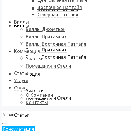
Центральная Паттайя
Восточная Паттайя
Восточная Паттайя
Северная Паттайя
Северная Паттайя
Виллы
Виллы
Виллы Джомтьен
Виллы Пратамнак
Виллы Джомтьен
Виллы Восточная Паттайя
Виллы Пратамнак
Коммерция
Виллы Восточная Паттайя
Участки
Помещения и Отели
Статьи
Коммерция
Услуги
О нас
Участки
О Компании
Помещения и Отели
Контакты
Account
Статьи
Консультация