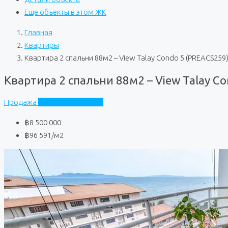
Еще объекты в этом ЖК
Главная
Квартиры
Квартира 2 спальни 88м2 – View Talay Condo 5 (PREACS259
Квартира 2 спальни 88м2 – View Talay C
Продажа
View Talay Condo 5
฿8 500 000
฿96 591
/м2