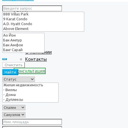
Услуги
О нас
О Компании
Контакты
Очистить
Консультация
Найти