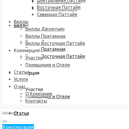
Центральная Паттайя
Восточная Паттайя
Восточная Паттайя
Северная Паттайя
Северная Паттайя
Виллы
Виллы
Виллы Джомтьен
Виллы Пратамнак
Виллы Джомтьен
Виллы Восточная Паттайя
Виллы Пратамнак
Коммерция
Виллы Восточная Паттайя
Участки
Помещения и Отели
Статьи
Коммерция
Услуги
О нас
Участки
О Компании
Помещения и Отели
Контакты
Account
Статьи
Консультация