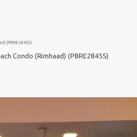
ad) (PBRE2845S)
each Condo (Rimhaad) (PBRE2845S)