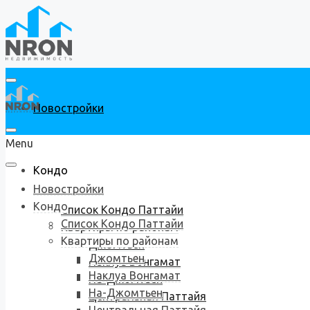
Новостройки
Menu
Кондо
Новостройки
Кондо
Список Кондо Паттайи
Список Кондо Паттайи
Квартиры по районам
Квартиры по районам
Джомтьен
Джомтьен
Наклуа Вонгамат
Наклуа Вонгамат
На-Джомтьен
На-Джомтьен
Центральная Паттайя