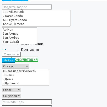
Услуги
О нас
О Компании
Контакты
Очистить
Консультация
Найти