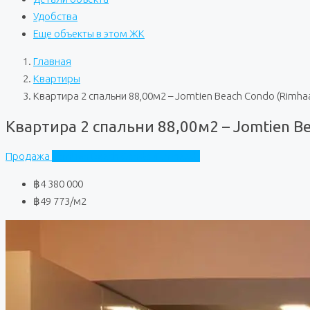
Удобства
Еще объекты в этом ЖК
Главная
Квартиры
Квартира 2 спальни 88,00м2 – Jomtien Beach Condo (Rimha
Квартира 2 спальни 88,00м2 – Jomtien B
Продажа
Jomtien Beach Condo (Rimhaad)
฿4 380 000
฿49 773
/м2