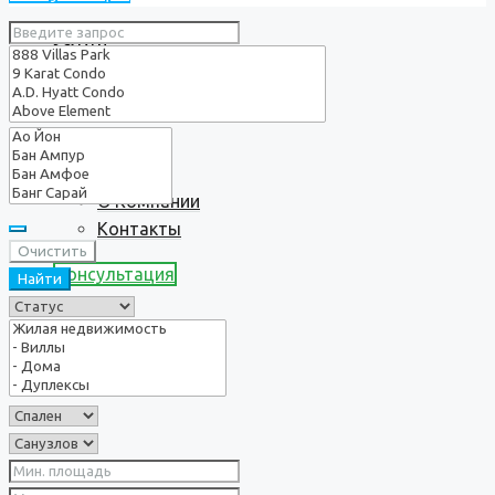
Услуги
О нас
О Компании
Контакты
Очистить
Консультация
Найти