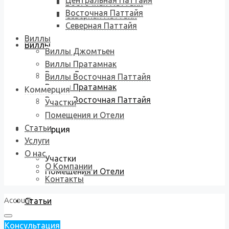
Центральная Паттайя
Восточная Паттайя
Восточная Паттайя
Северная Паттайя
Северная Паттайя
Виллы
Виллы
Виллы Джомтьен
Виллы Пратамнак
Виллы Джомтьен
Виллы Восточная Паттайя
Виллы Пратамнак
Коммерция
Виллы Восточная Паттайя
Участки
Помещения и Отели
Статьи
Коммерция
Услуги
О нас
Участки
О Компании
Помещения и Отели
Контакты
Account
Статьи
Консультация