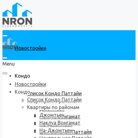
Новостройки
Menu
Кондо
Новостройки
Кондо
Список Кондо Паттайи
Список Кондо Паттайи
Квартиры по районам
Квартиры по районам
Джомтьен
Джомтьен
Наклуа Вонгамат
Наклуа Вонгамат
На-Джомтьен
На-Джомтьен
Центральная Паттайя