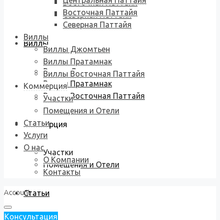
Центральная Паттайя
Восточная Паттайя
Восточная Паттайя
Северная Паттайя
Северная Паттайя
Виллы
Виллы
Виллы Джомтьен
Виллы Пратамнак
Виллы Джомтьен
Виллы Восточная Паттайя
Виллы Пратамнак
Коммерция
Виллы Восточная Паттайя
Участки
Помещения и Отели
Статьи
Коммерция
Услуги
О нас
Участки
О Компании
Помещения и Отели
Контакты
Account
Статьи
Консультация