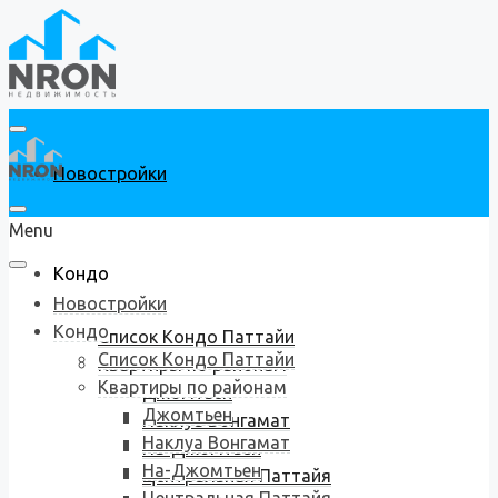
Новостройки
Menu
Кондо
Новостройки
Кондо
Список Кондо Паттайи
Список Кондо Паттайи
Квартиры по районам
Квартиры по районам
Джомтьен
Джомтьен
Наклуа Вонгамат
Наклуа Вонгамат
На-Джомтьен
На-Джомтьен
Центральная Паттайя