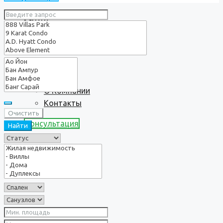
Услуги
О нас
О Компании
Контакты
Очистить
Консультация
Найти