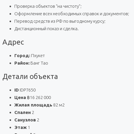
Проверка объектов “на чистоту”;
Оформление всех необходимых справок и документов;
Перевод средств из РФ по выгодному курсу;
Дистанционный показ и сделка.
Адрес
Город:
Пхукет
Район:
Банг Тао
Детали объекта
ID
IDP7650
Цена
฿16 262 000
Жилая площадь
82 м2
Спален
2
Санузлов
2
Этаж
1