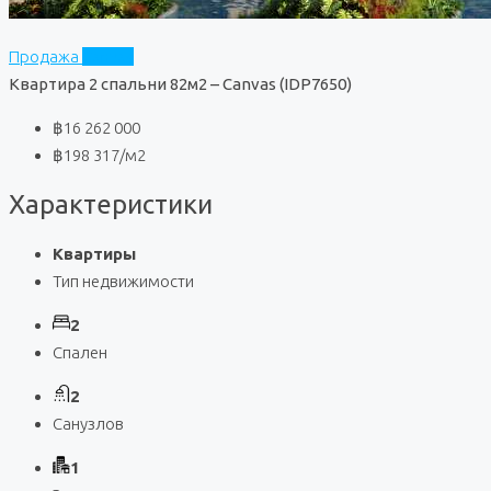
Продажа
Canvas
Квартира 2 спальни 82м2 – Canvas (IDP7650)
฿16 262 000
฿198 317
/м2
Характеристики
Квартиры
Тип недвижимости
2
Спален
2
Санузлов
1