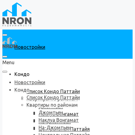
Новостройки
Menu
Кондо
Новостройки
Кондо
Список Кондо Паттайи
Список Кондо Паттайи
Квартиры по районам
Квартиры по районам
Джомтьен
Джомтьен
Наклуа Вонгамат
Наклуа Вонгамат
На-Джомтьен
На-Джомтьен
Центральная Паттайя