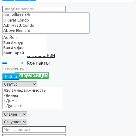
Услуги
О нас
О Компании
Контакты
Очистить
Консультация
Найти