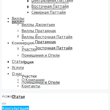
Центральная Паттайя
Восточная Паттайя
Восточная Паттайя
Северная Паттайя
Северная Паттайя
Виллы
Виллы
Виллы Джомтьен
Виллы Пратамнак
Виллы Джомтьен
Виллы Восточная Паттайя
Виллы Пратамнак
Коммерция
Виллы Восточная Паттайя
Участки
Помещения и Отели
Статьи
Коммерция
Услуги
О нас
Участки
О Компании
Помещения и Отели
Контакты
Account
Статьи
Консультация