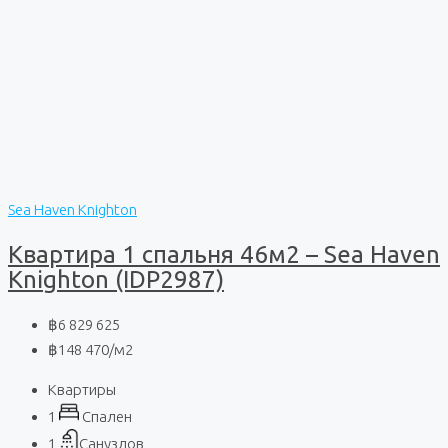
Sea Haven Knighton
Квартира 1 спальня 46м2 – Sea Haven
Knighton (IDP2987)
฿6 829 625
฿148 470
/м2
Квартиры
1
Спален
1
Санузлов