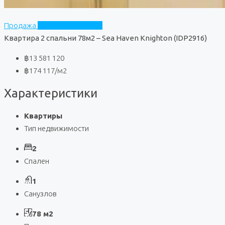
Продажа
Sea Haven Knighton
Квартира 2 спальни 78м2 – Sea Haven Knighton (IDP2916)
฿13 581 120
฿174 117
/м2
Характеристики
Квартиры
Тип недвижимости
2
Спален
1
Санузлов
78 м2