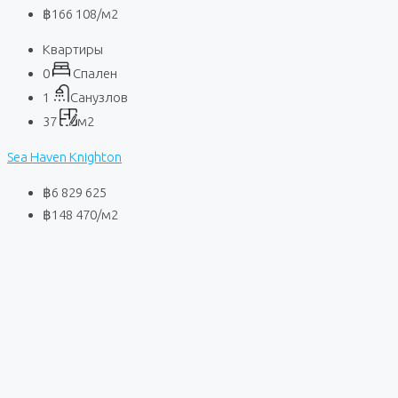
฿166 108
/м2
Квартиры
0
Спален
1
Санузлов
37
м2
Sea Haven Knighton
฿6 829 625
฿148 470
/м2