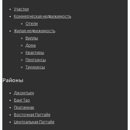
Участки
Коммерческая недвижимость
Отели
Жилая недвижимость
Виллы
Дома
Квартиры
Пентхаусы
Таунхаусы
Районы
Джомтьен
Банг Тао
Пратамнак
Восточная Паттайя
Центральная Паттайя