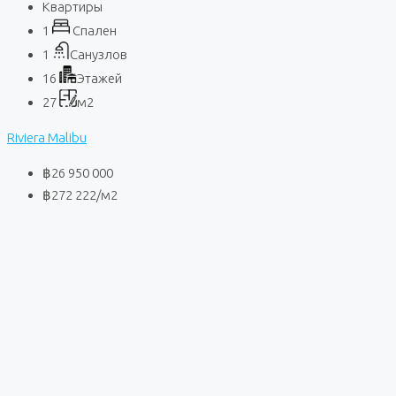
Квартиры
1
Спален
1
Санузлов
16
Этажей
27
м2
Riviera Malibu
฿26 950 000
฿272 222
/м2