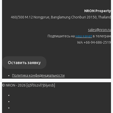
NRON Property
460/500 M.12 Nongprue, Banglamung Chonburi 20150, Thailand
sales@nron.ru
Подпишитесь на
наш канал
в телеграм
WA +66-94-686-2519
Оставить заявку
Политика конфиденциальности
© NRON - 2026 [q5f0szvl7jblyesb]