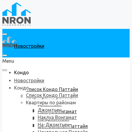
Новостройки
Menu
Кондо
Новостройки
Кондо
Список Кондо Паттайи
Список Кондо Паттайи
Квартиры по районам
Квартиры по районам
Джомтьен
Джомтьен
Наклуа Вонгамат
Наклуа Вонгамат
На-Джомтьен
На-Джомтьен
Центральная Паттайя