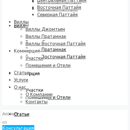
Центральная Паттайя
Восточная Паттайя
Восточная Паттайя
Северная Паттайя
Северная Паттайя
Виллы
Виллы
Виллы Джомтьен
Виллы Пратамнак
Виллы Джомтьен
Виллы Восточная Паттайя
Виллы Пратамнак
Коммерция
Виллы Восточная Паттайя
Участки
Помещения и Отели
Статьи
Коммерция
Услуги
О нас
Участки
О Компании
Помещения и Отели
Контакты
Account
Статьи
Консультация