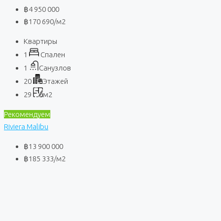
฿4 950 000
฿170 690
/м2
Квартиры
1
Спален
1
Санузлов
20
Этажей
29
м2
Рекомендуем
Riviera Malibu
฿13 900 000
฿185 333
/м2