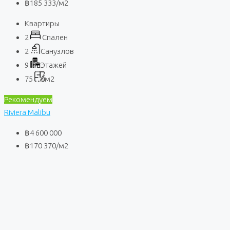
฿185 333
/м2
Квартиры
2
Спален
2
Санузлов
9
Этажей
75
м2
Рекомендуем
Riviera Malibu
฿4 600 000
฿170 370
/м2