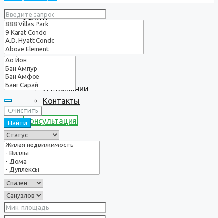
Услуги
О нас
О Компании
Контакты
Очистить
Консультация
Найти