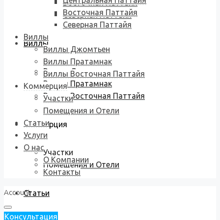
Центральная Паттайя
Восточная Паттайя
Восточная Паттайя
Северная Паттайя
Северная Паттайя
Виллы
Виллы
Виллы Джомтьен
Виллы Пратамнак
Виллы Джомтьен
Виллы Восточная Паттайя
Виллы Пратамнак
Коммерция
Виллы Восточная Паттайя
Участки
Помещения и Отели
Статьи
Коммерция
Услуги
О нас
Участки
О Компании
Помещения и Отели
Контакты
Account
Статьи
Консультация