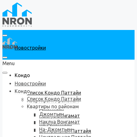
Новостройки
Menu
Кондо
Новостройки
Кондо
Список Кондо Паттайи
Список Кондо Паттайи
Квартиры по районам
Квартиры по районам
Джомтьен
Джомтьен
Наклуа Вонгамат
Наклуа Вонгамат
На-Джомтьен
На-Джомтьен
Центральная Паттайя