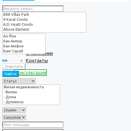
Услуги
О нас
О Компании
Контакты
Очистить
Консультация
Найти